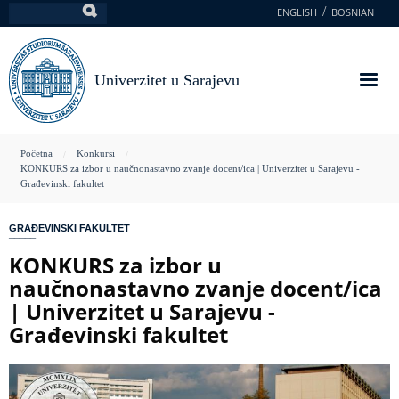
Skoči
ENGLISH
BOSNIAN
Pretraga
na
glavni
sadržaj
Univerzitet u Sarajevu
You
Početna
Konkursi
KONKURS za izbor u naučnonastavno zvanje docent/ica | Univerzitet u Sarajevu -
are
Građevinski fakultet
here
GRAĐEVINSKI FAKULTET
KONKURS za izbor u
naučnonastavno zvanje docent/ica
| Univerzitet u Sarajevu -
Građevinski fakultet