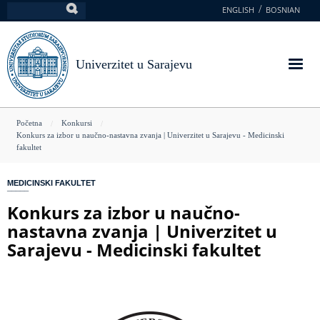
Skoči
ENGLISH
BOSNIAN
Pretraga
na
glavni
sadržaj
Univerzitet u Sarajevu
You
Početna
Konkursi
Konkurs za izbor u naučno-nastavna zvanja | Univerzitet u Sarajevu - Medicinski
are
fakultet
here
MEDICINSKI FAKULTET
Konkurs za izbor u naučno-
nastavna zvanja | Univerzitet u
Sarajevu - Medicinski fakultet