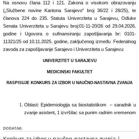
Na osnovu člana
112 i 121.
Zakona o visokom obrazovanju
(
„
Službene novine Kantona Sarajevo
“
broj
36
/
22 i 28/25),
te
članova 224 do 235
.
Statuta Univerziteta u Sarajevu
,
Odluke
Senata Univerziteta u Sarajevu broj:01-11-20/26 od 29.04.2026.
godine i
Ugovora o sufinansiranju zapošljavanja br: 0101-
11321/25 od 10.11.2025. godine, zaključenog između Federalnog
zavoda za zapošljavanje Sarajevo i Univerziteta u Sarajevu
:
UNIVERZITET U SARAJEVU
MEDICINSKI FAKULTET
RASPISUJE KONKURS ZA IZBOR U NAUČNO-NASTAVNA ZVANJA
Oblast:
Epidemiologija sa biostatistikom
– saradnik u
zvanje asistent, 1 izvršilac sa punim radnim vremenom
DODATAK
Konkurs za izbor u naučno-nastavna zvanja |