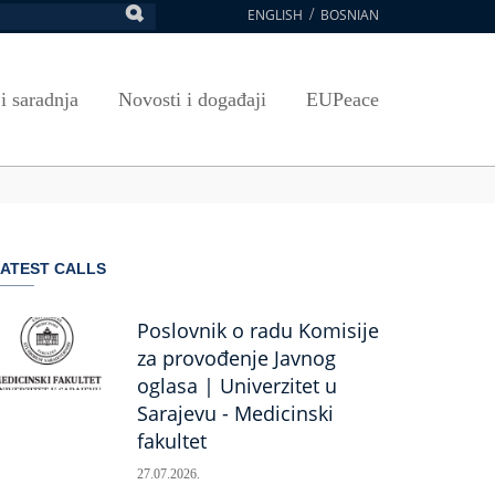
ENGLISH
BOSNIAN
retraga
Umjetnost, kultura i sport
Plan javnih nabavki
E-Prijava za ispite
oja UNSA
SAVRŠAVANJA
Izdavačka djelatnost
Osnovni elementi ugovora
Pristup informacijama
 i saradnja
Novosti i događaji
EUPeace
NSA
Publikacije
Javne nabavke organizacionih jedinica
 ravnopravnost UNSA
ismenost
Časopis Pregled
TRAIN
 ravnopravnost UNSA
ivotnog učenja
a na UNSA
ATEST CALLS
ernice
ditacija
Poslovnik o radu Komisije
za provođenje Javnog
oglasa | Univerzitet u
Sarajevu - Medicinski
fakultet
27.07.2026.