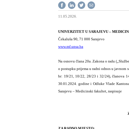
11.05.2026.
UNIVERZITET U SARAJEVU – MEDICI
Čekaluša 90, 71 000 Sarajevo
www.mf.unsa.ba
Na osnovu člana 20a. Zakona o radu („Službene
o postupku prijema u radni odnos u javnom s
br: 19/21, 10/22, 28/23 i 32/24), članova 1
30.01.2024. godine i Odluke Vlade Kantona 
Sarajevu – Medicinski fakultet, raspisuje
ZA RADNO MJESTO: