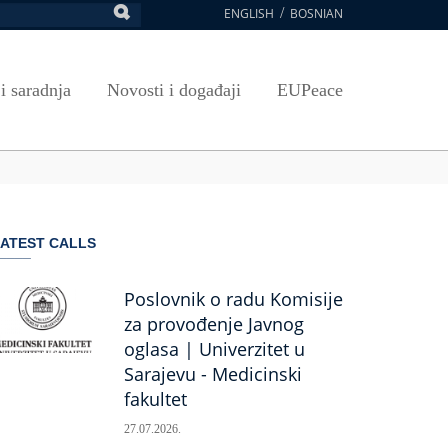
ENGLISH
BOSNIAN
retraga
Umjetnost, kultura i sport
Plan javnih nabavki
E-Prijava za ispite
oja UNSA
SAVRŠAVANJA
Izdavačka djelatnost
Osnovni elementi ugovora
Pristup informacijama
 i saradnja
Novosti i događaji
EUPeace
NSA
Publikacije
Javne nabavke organizacionih jedinica
 ravnopravnost UNSA
ismenost
Časopis Pregled
TRAIN
 ravnopravnost UNSA
ivotnog učenja
a na UNSA
ATEST CALLS
ernice
ditacija
Poslovnik o radu Komisije
za provođenje Javnog
oglasa | Univerzitet u
Sarajevu - Medicinski
fakultet
27.07.2026.