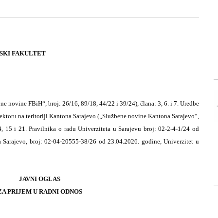
NSKI FAKULTET
 novine FBiH“, broj: 26/16, 89/18, 44/22 i 39/24), člana: 3, 6. i 7. Uredbe
ektoru na teritoriji Kantona Sarajevo („Službene novine Kantona Sarajevo“,
4, 15 i 21. Pravilnika o radu Univerziteta u Sarajevu broj: 02-2-4-1/24 od
Sarajevo, broj: 02-04-20555-38/26 od 23.04.2026. godine, Univerzitet u
JAVNI OGLAS
ZA PRIJEM U RADNI ODNOS