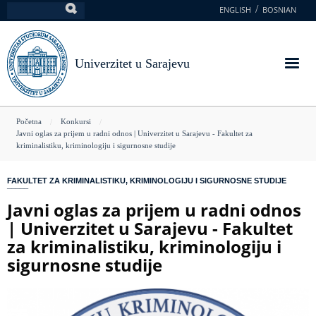
Skoči
ENGLISH
BOSNIAN
Pretraga
na
glavni
sadržaj
Univerzitet u Sarajevu
You
Početna
Konkursi
Javni oglas za prijem u radni odnos | Univerzitet u Sarajevu - Fakultet za
are
kriminalistiku, kriminologiju i sigurnosne studije
here
FAKULTET ZA KRIMINALISTIKU, KRIMINOLOGIJU I SIGURNOSNE STUDIJE
Javni oglas za prijem u radni odnos
| Univerzitet u Sarajevu - Fakultet
za kriminalistiku, kriminologiju i
sigurnosne studije