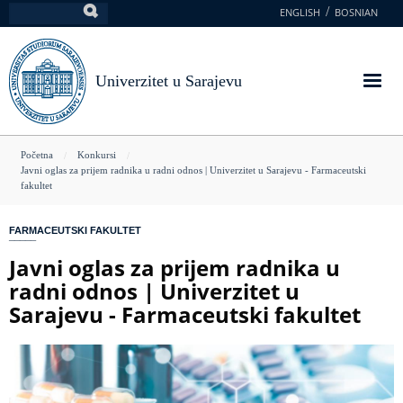
Skoči
ENGLISH
BOSNIAN
Pretraga
na
glavni
sadržaj
Univerzitet u Sarajevu
You
Početna
Konkursi
Javni oglas za prijem radnika u radni odnos | Univerzitet u Sarajevu - Farmaceutski
are
fakultet
here
FARMACEUTSKI FAKULTET
Javni oglas za prijem radnika u
radni odnos | Univerzitet u
Sarajevu - Farmaceutski fakultet