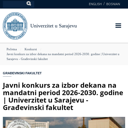
Skoči
ENGLISH
BOSNIAN
Pretraga
na
glavni
sadržaj
Univerzitet u Sarajevu
You
Početna
Konkursi
Javni konkurs za izbor dekana na mandatni period 2026-2030. godine | Univerzitet u
are
Sarajevu - Građevinski fakultet
here
GRAĐEVINSKI FAKULTET
Javni konkurs za izbor dekana na
mandatni period 2026-2030. godine
| Univerzitet u Sarajevu -
Građevinski fakultet