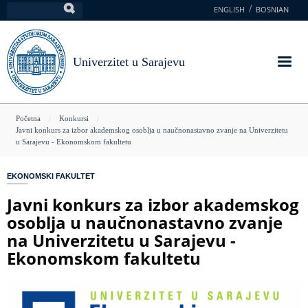
Skoči
ENGLISH
BOSNIAN
Pretraga
na
glavni
sadržaj
Univerzitet u Sarajevu
You
Početna
Konkursi
Javni konkurs za izbor akademskog osoblja u naučnonastavno zvanje na Univerzitetu
are
u Sarajevu - Ekonomskom fakultetu
here
EKONOMSKI FAKULTET
Javni konkurs za izbor akademskog
osoblja u naučnonastavno zvanje
na Univerzitetu u Sarajevu -
Ekonomskom fakultetu