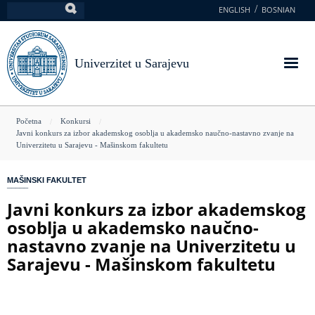
Skoči
ENGLISH
BOSNIAN
Pretraga
na
glavni
sadržaj
Univerzitet u Sarajevu
You
Početna
Konkursi
Javni konkurs za izbor akademskog osoblja u akademsko naučno-nastavno zvanje na
are
Univerzitetu u Sarajevu - Mašinskom fakultetu
here
MAŠINSKI FAKULTET
Javni konkurs za izbor akademskog
osoblja u akademsko naučno-
nastavno zvanje na Univerzitetu u
Sarajevu - Mašinskom fakultetu