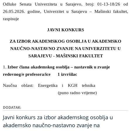
Odluke Senata Univerziteta u Sarajevo, broj: 01-13-18/26 od
26.05.2026. godine, Univerzitet u Sarajevu – Mašinski fakultet,
raspisuje
JAVNI KONKURS
ZA IZBOR AKADEMSKOG OSOBLJA U AKADEMSKO
NAUČNO-NASTAVNO ZVANJE NA UNIVERZITETU U
SARAJEVU - MAŠINSKI FAKULTET
1.
Izbor člana akademskog osoblja – nastavnik u zvanje
redovnog/e profesora/ice 1 izvršilac
Naučna oblast: Energetika i KGH tehnika
(puno radno vrijeme)
DODATAK
Javni konkurs za izbor akademskog osoblja u
akademsko naučno-nastavno zvanje na