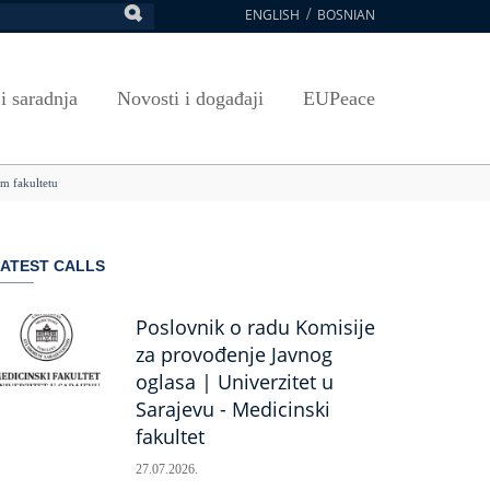
ENGLISH
BOSNIAN
retraga
Umjetnost, kultura i sport
Plan javnih nabavki
E-Prijava za ispite
oja UNSA
SAVRŠAVANJA
Izdavačka djelatnost
Osnovni elementi ugovora
Pristup informacijama
 i saradnja
Novosti i događaji
EUPeace
NSA
Publikacije
Javne nabavke organizacionih jedinica
 ravnopravnost UNSA
ismenost
Časopis Pregled
TRAIN
m fakultetu
 ravnopravnost UNSA
ivotnog učenja
a na UNSA
ATEST CALLS
ernice
ditacija
Poslovnik o radu Komisije
za provođenje Javnog
oglasa | Univerzitet u
Sarajevu - Medicinski
fakultet
27.07.2026.