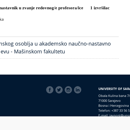
nastavnik u zvanje redovnog/e profesora/ice 1 izvršilac
tehnika
emskog osoblja u akademsko naučno-nastavno
ajevu - Mašinskom fakultetu
SOCIAL
UNIVERSITY OF SAR
LINKS
Obala Kulina bana 7/
71000 Sarajevo
Bosna i Hercegovina
Telefon: +387 33 56 5
E-mail: javnost@uns
macijama
PRIJAVI NEPRAVILNOSTI
RSS
prijavikorupciju@unsa.ba