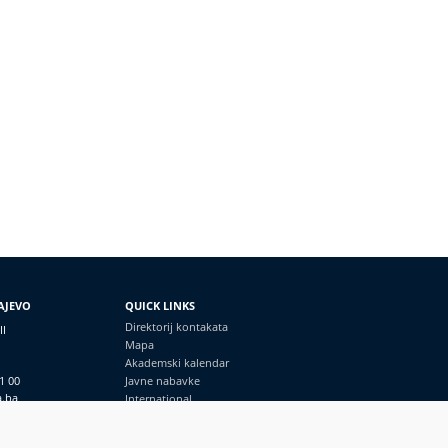
AJEVO
QUICK LINKS
Direktorij kontakata
II
Mapa
Akademski kalendar
1 00
Javne nabavke
a.ba
International