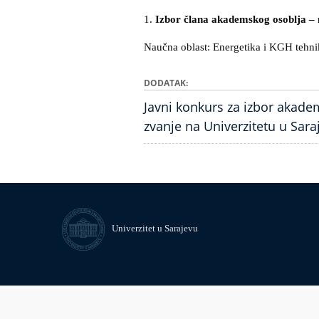
1.
Izbor člana akademskog osoblja – 
Naučna oblast: Energetika i KGH 
DODATAK
Javni konkurs za izbor akad
zvanje na Univerzitetu u Sar
Univerzitet u Sarajevu
© Univerzitet u Sarajevu
Kontakt
Uvid javnosti i pristup infor