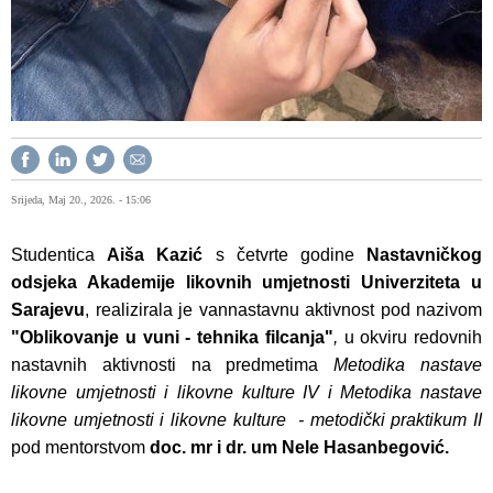
Srijeda, Maj 20., 2026. - 15:06
Studentica
Aiša Kazić
s četvrte godine
Nastavničkog
odsjeka Akademije likovnih umjetnosti Univerziteta u
Sarajevu
, realizirala je vannastavnu aktivnost pod nazivom
"Oblikovanje u vuni - tehnika filcanja"
,
u okviru redovnih
nastavnih aktivnosti na predmetima
Metodika nastave
likovne umjetnosti i likovne kulture IV i
Metodika nastave
likovne umjetnosti i likovne kulture - metodički praktikum
II
pod mentorstvom
doc. mr i dr. um Nele Hasanbegović.