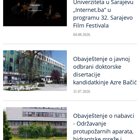
Univerziteta u Sarajevu
„Internet.ba“ u
programu 32. Sarajevo
Film Festivala
04.08.2026.
Obavještenje o javnoj
odbrani doktorske
disertacije
kandidatkinje Azre Bačić
31.07.2026.
Obavještenje o nabavci
- Održavanje
protupožarnih aparata,
hidrantske mreže i