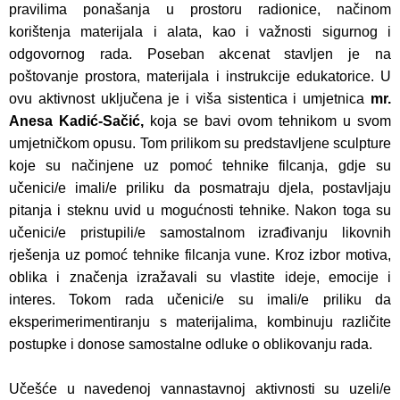
pravilima ponašanja u prostoru radionice, načinom
korištenja materijala i alata, kao i važnosti sigurnog i
odgovornog rada. Poseban akcenat stavljen je na
poštovanje prostora, materijala i instrukcije edukatorice. U
ovu aktivnost uključena je i viša sistentica i umjetnica
mr.
Anesa Kadić-Sačić,
koja se bavi ovom tehnikom u svom
umjetničkom opusu. Tom prilikom su predstavljene sculpture
koje su načinjene uz pomoć tehnike filcanja, gdje su
učenici/e imali/e priliku da posmatraju djela, postavljaju
pitanja i steknu uvid u mogućnosti tehnike. Nakon toga su
učenici/e pristupili/e samostalnom izrađivanju likovnih
rješenja uz pomoć tehnike filcanja vune. Kroz izbor motiva,
oblika i značenja izražavali su vlastite ideje, emocije i
interes. Tokom rada učenici/e su imali/e priliku da
eksperimerimentiranju s materijalima, kombinuju različite
postupke i donose samostalne odluke o oblikovanju rada.
Učešće u navedenoj vannastavnoj aktivnosti su uzeli/e