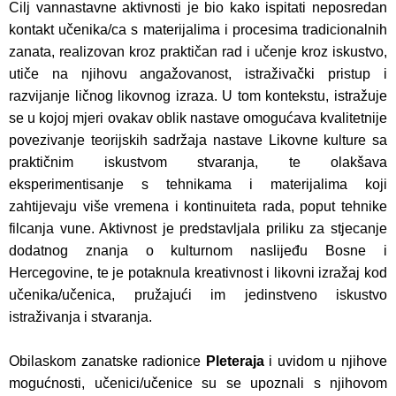
Cilj vannastavne aktivnosti je bio kako ispitati neposredan
kontakt učenika/ca s materijalima i procesima tradicionalnih
zanata, realizovan kroz praktičan rad i učenje kroz iskustvo,
utiče na njihovu angažovanost, istraživački pristup i
razvijanje ličnog likovnog izraza. U tom kontekstu, istražuje
se u kojoj mjeri ovakav oblik nastave omogućava kvalitetnije
povezivanje teorijskih sadržaja nastave Likovne kulture sa
praktičnim iskustvom stvaranja, te olakšava
eksperimentisanje s tehnikama i materijalima koji
zahtijevaju više vremena i kontinuiteta rada, poput tehnike
filcanja vune. Aktivnost je predstavljala priliku za stjecanje
dodatnog znanja o kulturnom naslijeđu Bosne i
Hercegovine, te je potaknula kreativnost i likovni izražaj kod
učenika/učenica, pružajući im jedinstveno iskustvo
istraživanja i stvaranja.
Obilaskom zanatske radionice
Pleteraja
i uvidom u njihove
mogućnosti, učenici/učenice su se upoznali s njihovom