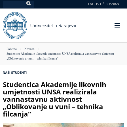
Skoči
ENGLISH
BOSNIAN
Pretraga
na
glavni
sadržaj
Univerzitet u Sarajevu
You
Početna
Novosti
Studentica Akademije likovnih umjetnosti UNSA realizirala vannastavnu aktivnost
are
„Oblikovanje u vuni – tehnika filcanja“
here
NAŠI STUDENTI
Studentica Akademije likovnih
umjetnosti UNSA realizirala
vannastavnu aktivnost
„Oblikovanje u vuni – tehnika
filcanja“