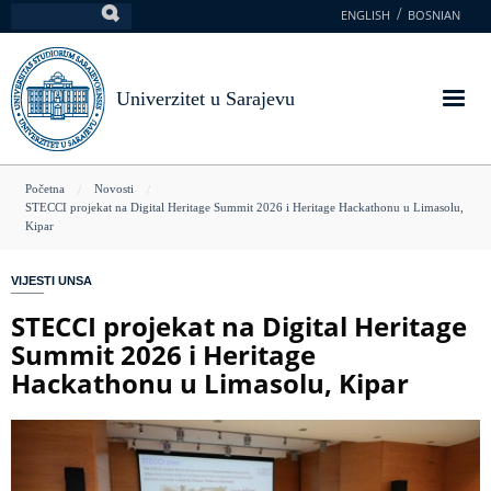
Skoči
ENGLISH
BOSNIAN
Pretraga
na
glavni
sadržaj
Univerzitet u Sarajevu
You
Početna
Novosti
STECCI projekat na Digital Heritage Summit 2026 i Heritage Hackathonu u Limasolu,
are
Kipar
here
VIJESTI UNSA
STECCI projekat na Digital Heritage
Summit 2026 i Heritage
Hackathonu u Limasolu, Kipar