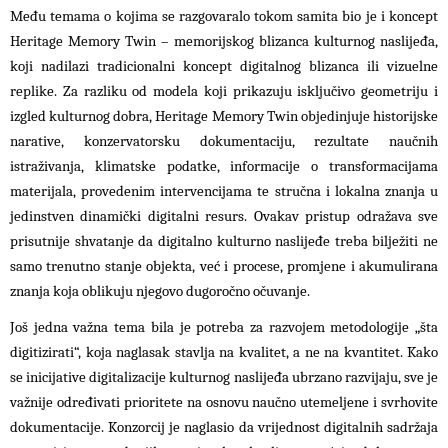
Među temama o kojima se razgovaralo tokom samita bio je i koncept
Heritage Memory Twin – memorijskog blizanca kulturnog naslijeđa,
koji nadilazi tradicionalni koncept digitalnog blizanca ili vizuelne
replike. Za razliku od modela koji prikazuju isključivo geometriju i
izgled kulturnog dobra, Heritage Memory Twin objedinjuje historijske
narative, konzervatorsku dokumentaciju, rezultate naučnih
istraživanja, klimatske podatke, informacije o transformacijama
materijala, provedenim intervencijama te stručna i lokalna znanja u
jedinstven dinamički digitalni resurs. Ovakav pristup odražava sve
prisutnije shvatanje da digitalno kulturno naslijeđe treba bilježiti ne
samo trenutno stanje objekta, već i procese, promjene i akumulirana
znanja koja oblikuju njegovo dugoročno očuvanje.
Još jedna važna tema bila je potreba za razvojem metodologije „šta
digitizirati“, koja naglasak stavlja na kvalitet, a ne na kvantitet. Kako
se inicijative digitalizacije kulturnog naslijeđa ubrzano razvijaju, sve je
važnije određivati prioritete na osnovu naučno utemeljene i svrhovite
dokumentacije. Konzorcij je naglasio da vrijednost digitalnih sadržaja