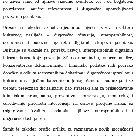
ne zavisi samo od njihove vizuelne kvalitete, već i od bogatstva,
pouzdanosti, naučne relevantnosti i dugoročne upotrebljivosti
povezanih podataka.
Učesnici su također razmatrali jedan od najvećih izazova u sektoru
kulturnog naslijeđa – dugoročno očuvanje, interoperabilnost,
dostupnost i ponovnu upotrebu digitalnih skupova podataka.
Diskusije su ukazale na potrebu razvoja interoperabilnih digitalnih
infrastruktura koje povezuju 3D dokumentaciju, naučne analize,
konzervatorsku dokumentaciju i klimatske podatke radi podrške
donošenju odluka zasnovanih na dokazima i dugoročnom upravljanju
kulturnim naslijeđem. Istovremeno je naglašeno da buduće politike
trebaju prepoznati digitalizaciju kao strateški alat za prilagođavanje
klimatskim promjenama, preventivnu konzervaciju, monitoring i
određivanje prioriteta intervencija na osnovu procjene rizika, uz
osiguravanje kvaliteta podataka, njihove interoperabilnosti i
dugoročne dostupnosti.
Samit je također pružio priliku za razmatranje novih mogućnosti