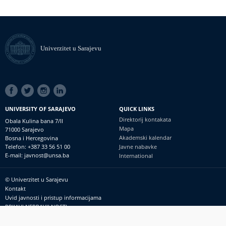
Univerzitet u Sarajevu
SOCIAL
LINKS
UNIVERSITY OF SARAJEVO
QUICK LINKS
Direktorij kontakata
Obala Kulina bana 7/II
Mapa
71000 Sarajevo
Akademski kalendar
Bosna i Hercegovina
Telefon: +387 33 56 51 00
Javne nabavke
E-mail: javnost@unsa.ba
International
© Univerzitet u Sarajevu
Footer
Kontakt
meni
Uvid javnosti i pristup informacijama
PRIJAVI NEPRAVILNOSTI
RSS
prijavikorupciju@unsa.ba