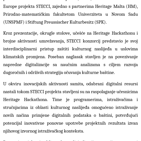
Europe projekta STECCI, zajedno s partnerima Heritage Malta (HM),
Prirodno-matematičkim fakultetom Univerziteta u Novom Sadu
(UNSPMF) i Stiftung Preussischer Kulturbesitz (SPK).
Kroz prezentacije, okrugle stolove, učešće na Heritage Hackathonu i
brojne aktivnosti umrežavanja, STECCI konzorcij predstavio je svoj
interdisciplinarni pristup zaštiti kulturnog naslijeđa u uslovima
klimatskih promjena. Poseban naglasak stavljen je na povezivanje
napredne digitalizacije sa naučnim analizama s ciljem razvoja
dugoročnih i održivih strategija očuvanja kulturne baštine.
U okviru inovacijskih aktivnosti samita, odabrani digitalni resursi
nastali tokom STECCI projekta stavljeni su na raspolaganje učesnicima
Heritage Hackathona. Time je programerima, istraživačima i
stručnjacima iz oblasti kulturnog naslijeđa omogućeno istraživanje
novih načina primjene digitalnih podataka o baštini, potvrđujući
potencijal inovativne ponovne upotrebe projektnih rezultata izvan
njihovog izvornog istraživačkog konteksta.