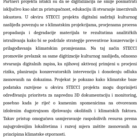
Partneri projekta istakli su da se digitalizacija ne smije posmatrati
isključivo kao alat za pristupačnost, edukaciju ili stvaranje imerzivnih
iskustava. U okviru STECCI projekta digitalni sadržaji kulturnog
naslijeđa povezuju se s klimatskim projekcijama, procjenama procesa
propadanja i degradacije materijala te rezultatima analitičkih
istraživanja kako bi se podržale strategije preventivne konzervacije i
prilagođavanja klimatskim promjenama. Na taj način STECCI
promoviše prelazak sa same digitizacije kulturnog naslijeđa, odnosno
stvaranja digitalnih zapisa, ka njihovoj aktivnoj primjeni u procjeni
rizika, planiranju konzervatorskih intervencija i donošenju odluka
zasnovanih na dokazima. Projekat je pokazao kako klimatske baze
podataka razvijene u okviru STECCI projekta mogu doprinijeti
određivanju prioriteta za naprednu 3D dokumentaciju i monitoring,
posebno kada je riječ o kamenim spomenicima na otvorenom
izloženim dugotrajnom djelovanju okolišnih i klimatskih faktora.
Takav pristup omogućava usmjeravanje raspoloživih resursa prema
najugroženijim lokalitetima i razvoj mjera zaštite zasnovanih na
principima klimatske otpornosti.