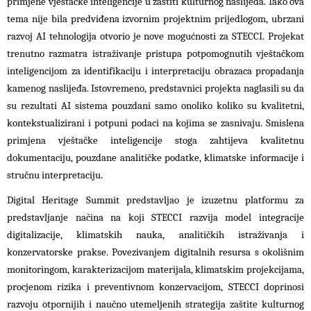
primjene vještačke inteligencije u zaštiti kulturnog naslijeđa. Iako ova
tema nije bila predviđena izvornim projektnim prijedlogom, ubrzani
razvoj AI tehnologija otvorio je nove mogućnosti za STECCI. Projekat
trenutno razmatra istraživanje pristupa potpomognutih vještačkom
inteligencijom za identifikaciju i interpretaciju obrazaca propadanja
kamenog naslijeđa. Istovremeno, predstavnici projekta naglasili su da
su rezultati AI sistema pouzdani samo onoliko koliko su kvalitetni,
kontekstualizirani i potpuni podaci na kojima se zasnivaju. Smislena
primjena vještačke inteligencije stoga zahtijeva kvalitetnu
dokumentaciju, pouzdane analitičke podatke, klimatske informacije i
stručnu interpretaciju.
Digital Heritage Summit predstavljao je izuzetnu platformu za
predstavljanje načina na koji STECCI razvija model integracije
digitalizacije, klimatskih nauka, analitičkih istraživanja i
konzervatorske prakse. Povezivanjem digitalnih resursa s okolišnim
monitoringom, karakterizacijom materijala, klimatskim projekcijama,
procjenom rizika i preventivnom konzervacijom, STECCI doprinosi
razvoju otpornijih i naučno utemeljenih strategija zaštite kulturnog