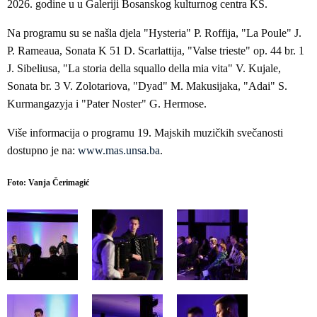
2026. godine u u Galeriji Bosanskog kulturnog centra KS.
Na programu su se našla djela "Hysteria" P. Roffija, "La Poule" J.
P. Rameaua, Sonata K 51 D. Scarlattija, "Valse trieste" op. 44 br. 1
J. Sibeliusa, "La storia della squallo della mia vita" V. Kujale,
Sonata br. 3 V. Zolotariova, "Dyad" M. Makusijaka, "Adai" S.
Kurmangazyja i "Pater Noster" G. Hermose.
Više informacija o programu 19. Majskih muzičkih svečanosti
dostupno je na:
www.mas.unsa.ba
.
Foto: Vanja Čerimagić