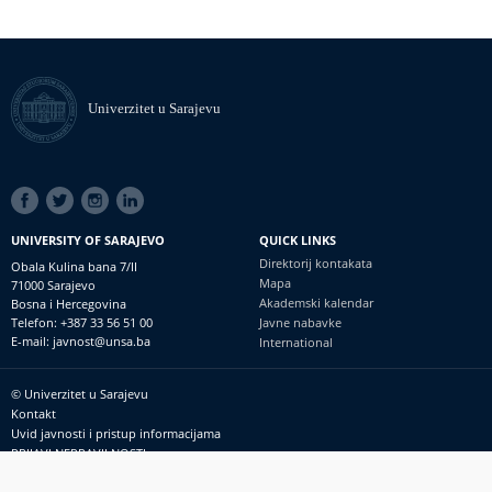
Univerzitet u Sarajevu
SOCIAL
LINKS
UNIVERSITY OF SARAJEVO
QUICK LINKS
Direktorij kontakata
Obala Kulina bana 7/II
Mapa
71000 Sarajevo
Akademski kalendar
Bosna i Hercegovina
Telefon: +387 33 56 51 00
Javne nabavke
E-mail: javnost@unsa.ba
International
© Univerzitet u Sarajevu
Footer
Kontakt
meni
Uvid javnosti i pristup informacijama
PRIJAVI NEPRAVILNOSTI
RSS