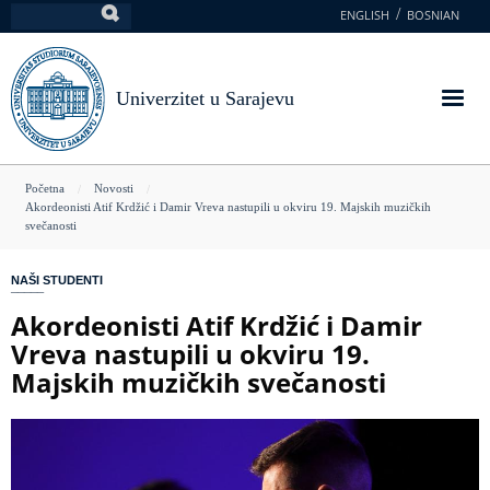
Skoči
ENGLISH
BOSNIAN
Pretraga
na
glavni
sadržaj
Univerzitet u Sarajevu
You
Početna
Novosti
Akordeonisti Atif Krdžić i Damir Vreva nastupili u okviru 19. Majskih muzičkih
are
svečanosti
here
NAŠI STUDENTI
Akordeonisti Atif Krdžić i Damir
Vreva nastupili u okviru 19.
Majskih muzičkih svečanosti