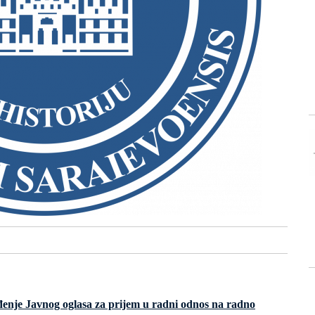
đenje Javnog oglasa za prijem u radni odnos na radno