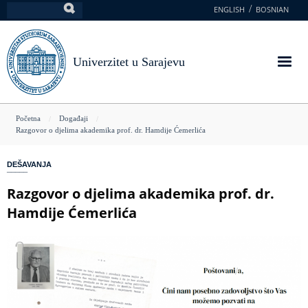
Skoči
ENGLISH
BOSNIAN
Pretraga
na
glavni
sadržaj
Univerzitet u Sarajevu
You
Početna
Događaji
Razgovor o djelima akademika prof. dr. Hamdije Ćemerlića
are
here
DEŠAVANJA
Razgovor o djelima akademika prof. dr.
Hamdije Ćemerlića