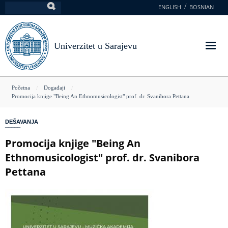
Skoči
ENGLISH
BOSNIAN
Pretraga
na
glavni
sadržaj
Univerzitet u Sarajevu
You
Početna
Događaji
Promocija knjige "Being An Ethnomusicologist" prof. dr. Svanibora Pettana
are
here
DEŠAVANJA
Promocija knjige "Being An
Ethnomusicologist" prof. dr. Svanibora
Pettana