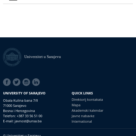
Univerzitet u Sarajevu
SOCIAL
LINKS
UNIVERSITY OF SARAJEVO
QUICK LINKS
Direktorij kontakata
Obala Kulina bana 7/II
Mapa
71000 Sarajevo
Akademski kalendar
Bosna i Hercegovina
Telefon: +387 33 56 51 00
Javne nabavke
E-mail: javnost@unsa.ba
International
© Univerzitet u Sarajevu