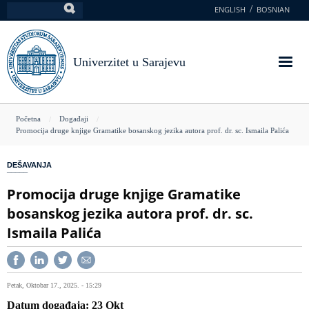
Skoči
ENGLISH
BOSNIAN
Pretraga
na
glavni
sadržaj
Univerzitet u Sarajevu
You
Početna
Događaji
Promocija druge knjige Gramatike bosanskog jezika autora prof. dr. sc. Ismaila Palića
are
here
DEŠAVANJA
Promocija druge knjige Gramatike
bosanskog jezika autora prof. dr. sc.
Ismaila Palića
Petak, Oktobar 17., 2025. - 15:29
Datum događaja
23
Okt