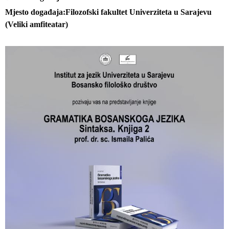
Mjesto događaja
Filozofski fakultet Univerziteta u Sarajevu
(Veliki amfiteatar)