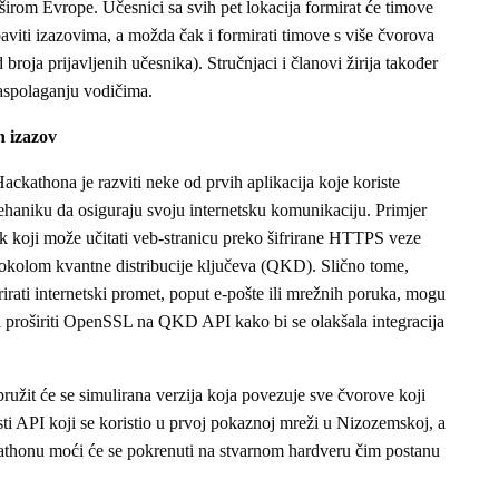
širom Evrope. Učesnici sa svih pet lokacija formirat će timove
baviti izazovima, a možda čak i formirati timove s više čvorova
 broja prijavljenih učesnika). Stručnjaci i članovi žirija također
raspolaganju vodičima.
 izazov
ackathona je razviti neke od prvih aplikacija koje koriste
haniku da osiguraju svoju internetsku komunikaciju. Primjer
nik koji može učitati veb-stranicu preko šifrirane HTTPS veze
okolom kvantne distribucije ključeva (QKD). Slično tome,
rirati internetski promet, poput e-pošte ili mrežnih poruka, mogu
i proširiti OpenSSL na QKD API kako bi se olakšala integracija
ružit će se simulirana verzija koja povezuje sve čvorove koji
isti API koji se koristio u prvoj pokaznoj mreži u Nizozemskoj, a
athonu moći će se pokrenuti na stvarnom hardveru čim postanu