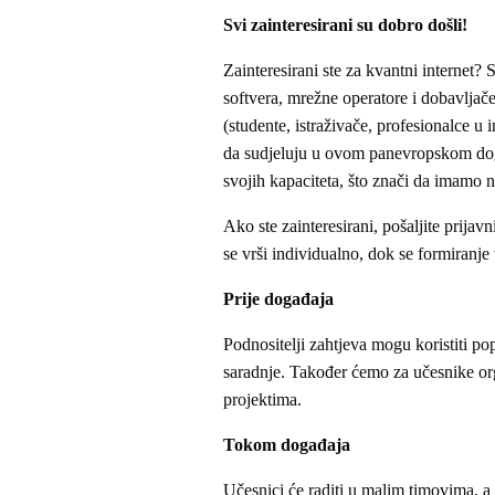
Svi zainteresirani su dobro došli!
Zainteresirani ste za kvantni internet?
softvera, mrežne operatore i dobavljače
(studente, istraživače, profesionalce u 
da sudjeluju u ovom panevropskom doga
svojih kapaciteta, što znači da imamo n
Ako ste zainteresirani, pošaljite prija
se vrši individualno, dok se formiranje
Prije događaja
Podnositelji zahtjeva mogu koristiti po
saradnje. Također ćemo za učesnike or
projektima.
Tokom događaja
Učesnici će raditi u malim timovima, a 