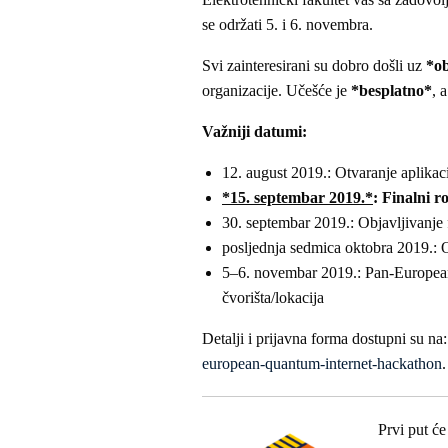
se održati 5. i 6. novembra.
Svi zainteresirani su dobro došli uz
*ob
organizacije. Učešće je
*besplatno*
, 
Važniji datumi:
12. august 2019.: Otvaranje aplikac
*15. septembar 2019.*
: Finalni r
30. septembar 2019.: Objavljivanje f
posljednja sedmica oktobra 2019.:
5–6. novembar 2019.: Pan-European
čvorišta/lokacija
Detalji i prijavna forma dostupni su na
european-quantum-internet-hackathon
.
Prvi put će