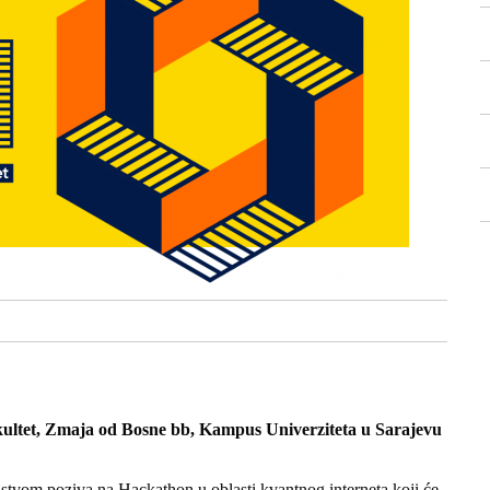
kultet, Zmaja od Bosne bb, Kampus Univerziteta u Sarajevu
ljstvom poziva na Hackathon u oblasti kvantnog interneta koji će