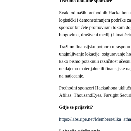
Tražimo dodatne sponzore
Svaki od naših prethodnih Hackathona p
logistički i demonstriranjem podrške 
sponzor bit ćete promovirani tokom do
blogovima, društveni mediji) i imat ćete
Tražimo finansijsku potporu u rasponu 
unajmljivanje lokacije, osiguravanje hr
kako bismo potaknuli različitost učesni
ne dajemo materijalne ili finansijske n
na natjecanje.
Prethodni sponzori Hackathona uklju
Afilias, ThousandEyes, Farsight Secur
Gdje se prijaviti?
https://labs.ripe.net/Members/ulka_at