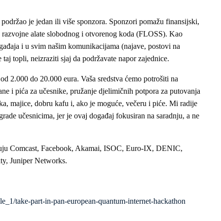
održao je jedan ili više sponzora. Sponzori pomažu finansijski,
za razvojne alate slobodnog i otvorenog koda (FLOSS). Kao
gađaja i u svim našim komunikacijama (najave, postovi na
 taj topli, neizraziti sjaj da podržavate napor zajednice.
od 2.000 do 20.000 eura. Vaša sredstva ćemo potrošiti na
ane i pića za učesnike, pružanje djelimičnih potpora za putovanja
ka, majice, dobru kafu i, ako je moguće, večeru i piće. Mi radije
agrade učesnicima, jer je ovaj događaj fokusiran na saradnju, a ne
čuju Comcast, Facebook, Akamai, ISOC, Euro-IX, DENIC,
ity, Juniper Networks.
hale_1/take-part-in-pan-european-quantum-internet-hackathon