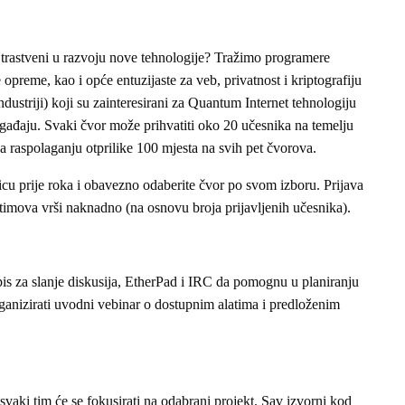
 Strastveni u razvoju nove tehnologije? Tražimo programere
 opreme, kao i opće entuzijaste za veb, privatnost i kriptografiju
industriji) koji su zainteresirani za Quantum Internet tehnologiju
đaju. Svaki čvor može prihvatiti oko 20 učesnika na temelju
a raspolaganju otprilike 100 mjesta na svih pet čvorova.
vnicu prije roka i obavezno odaberite čvor po svom izboru. Prijava
 timova vrši naknadno (na osnovu broja prijavljenih učesnika).
pis za slanje diskusija, EtherPad i IRC da pomognu u planiranju
ganizirati uvodni vebinar o dostupnim alatima i predloženim
svaki tim će se fokusirati na odabrani projekt. Sav izvorni kod