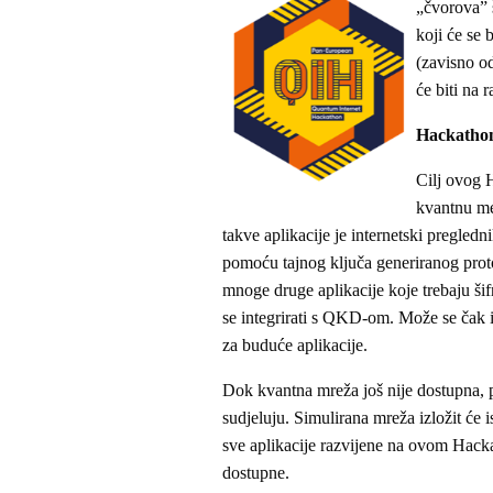
„čvorova” 
koji će se 
(zavisno od
će biti na 
Hackathon
Cilj ovog H
kvantnu me
takve aplikacije je internetski pregled
pomoću tajnog ključa generiranog prot
mnoge druge aplikacije koje trebaju šif
se integrirati s QKD-om. Može se čak 
za buduće aplikacije.
Dok kvantna mreža još nije dostupna, p
sudjeluju. Simulirana mreža izložit će 
sve aplikacije razvijene na ovom Hack
dostupne.