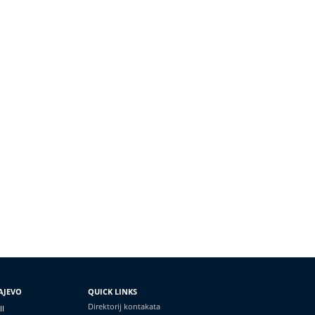
AJEVO
QUICK LINKS
Direktorij kontakata
II