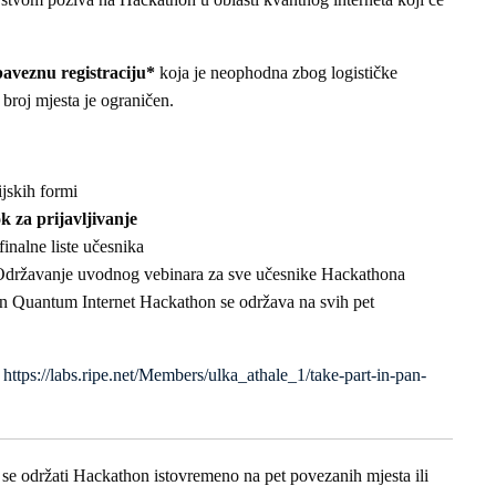
aveznu registraciju*
koja je neophodna zbog logističke
a broj mjesta je ograničen.
ijskih formi
ok za prijavljivanje
inalne liste učesnika
 Održavanje uvodnog vebinara za sve učesnike Hackathona
 Quantum Internet Hackathon se održava na svih pet
:
https://labs.ripe.net/Members/ulka_athale_1/take-part-in-pan-
 se održati Hackathon istovremeno na pet povezanih mjesta ili