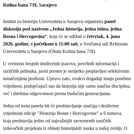
Kulina bana 7/II, Sarajevo
Institut za historiju Univerziteta u Sarajevu organizira
panel
diskusiju pod nazivom „Jedna historija, jedna istina, jedna
Bosna i Hercegovina“
, koja će se održati u
četvrtak, 4. juna
2026. godine, s početkom u 11:00 sati
, u Svečanoj sali Rektorata
Univerziteta u Sarajevu (Obala Kulina bana 7/II).
U vremenu brojnih društvenih izazova, površnih informacija i
različitih pritisaka, javni prostor je nerijetko preplavljen selektivnim
tumačenjima prošlosti. Upravo zato, ovakvi događaji imaju posebnu
vrijednost, podsjećajući nas da historija nije samo naučna disciplina,
već i direktna odgovornost prema budućim generacijama.
Jedna od tema panela bit će predstavljanje značaja i društvene
vrijednosti edicije "Historija Bosne i Hercegovine" u 6 tomova,
koja predstavlja jedno od najvažnijih savremenih naučnih
izdavačkih projekata iz oblasti historijskih nauka u našoj zemlji. O