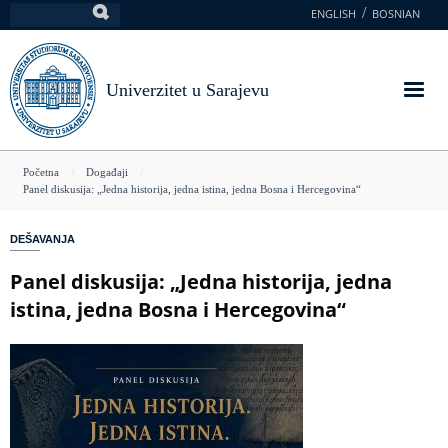
Skoči
ENGLISH
BOSNIAN
Pretraga
na
glavni
sadržaj
Univerzitet u Sarajevu
You
Početna
Događaji
Panel diskusija: „Jedna historija, jedna istina, jedna Bosna i Hercegovina“
are
here
DEŠAVANJA
Panel diskusija: „Jedna historija, jedna
istina, jedna Bosna i Hercegovina“