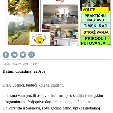
Četvrtak, April 22., 2021. - 14:34
Datum događaja
22
Apr
Dragi učenici, buduće kolege, studenti,
da bismo vam pružili osnovne informacije o studiju i studijskim
programima na Poljoprivredno-prehrambenom fakultetu
Univerziteta u Sarajevu, i ove godine ćemo, uprkos globalnoj