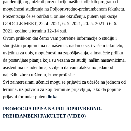
pandemiji, organizirati prezentaciju naših studijskih programa i
mogućnosti studiranja na Poljoprivredno-prehrambenom fakultetu.
Prezentacija će se održati u online okruženju, putem aplikacije
GOOGLE MEET, 22. 4. 2021, 6. 5. 2021, 20. 5. 2021. i 6. 6.
2021. godine u terminu 12–14 sati.
Ovom prilikom dat ćemo vam potrebne informacije o studiju i
studijskim programima na našem a, nadamo se, i vašem fakultetu,
uvjetima za upis, mogućnostima zapošljavanja, a imat ćete priliku
da postavljate pitanja koja su vezana za studij našim nastavnicima,
asistentima i studentima, s ciljem da vam olakšamo jedan od
najtežih izbora u životu, izbor profesije.
Svi zainteresirani učenici mogu se prijaviti za učešće na jednom od
termina, uz potvrdu za koji termin se prijavljuju, tako da popune
prijavni formular putem
linka
.
PROMOCIJA UPISA NA POLJOPRIVREDNO-
PREHRAMBENI FAKULTET (VIDEO)