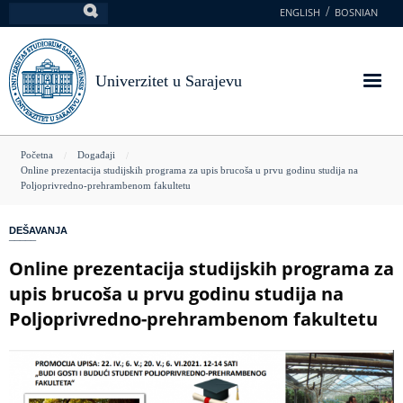
Skoči
ENGLISH
BOSNIAN
Pretraga
na
glavni
sadržaj
Univerzitet u Sarajevu
You
Početna
Događaji
Online prezentacija studijskih programa za upis brucoša u prvu godinu studija na
are
Poljoprivredno-prehrambenom fakultetu
here
DEŠAVANJA
Online prezentacija studijskih programa za
upis brucoša u prvu godinu studija na
Poljoprivredno-prehrambenom fakultetu