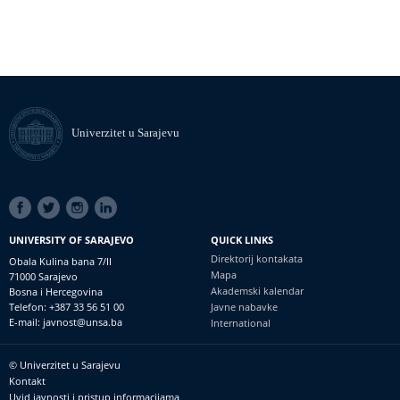
Univerzitet u Sarajevu
SOCIAL
LINKS
UNIVERSITY OF SARAJEVO
QUICK LINKS
Direktorij kontakata
Obala Kulina bana 7/II
Mapa
71000 Sarajevo
Akademski kalendar
Bosna i Hercegovina
Telefon: +387 33 56 51 00
Javne nabavke
E-mail: javnost@unsa.ba
International
© Univerzitet u Sarajevu
Footer
Kontakt
meni
Uvid javnosti i pristup informacijama