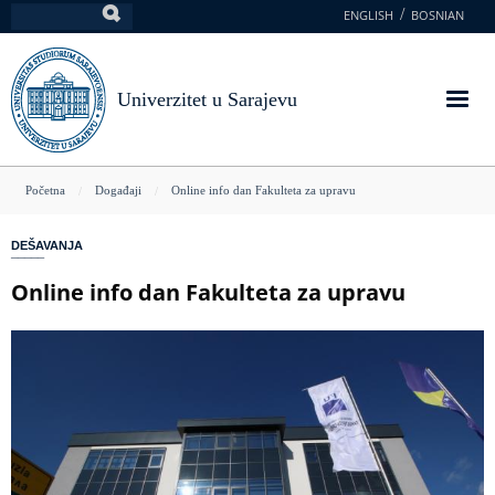
Skoči
ENGLISH
BOSNIAN
Pretraga
na
glavni
sadržaj
Univerzitet u Sarajevu
You
Početna
Događaji
Online info dan Fakulteta za upravu
are
DEŠAVANJA
here
Online info dan Fakulteta za upravu