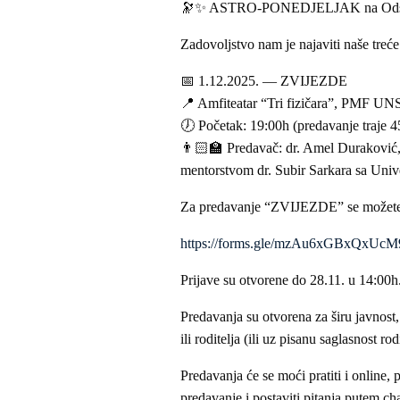
🔭✨ ASTRO-PONEDJELJAK na Odsj
Zadovoljstvo nam je najaviti naše treć
📅 1.12.2025. — ZVIJEZDE
📍 Amfiteatar “Tri fizičara”, PMF U
🕖 Početak: 19:00h (predavanje traje 4
👨🏻‍🏫 Predavač: dr. Amel Duraković,
mentorstvom dr. Subir Sarkara sa Univ
Za predavanje “ZVIJEZDE” se možete pr
https://forms.gle/mzAu6xGBxQxUcM
Prijave su otvorene do 28.11. u 14:00h
Predavanja su otvorena za širu javnost, 
ili roditelja (ili uz pisanu saglasnost rodi
Predavanja će se moći pratiti i online,
predavanje i postaviti pitanja putem c