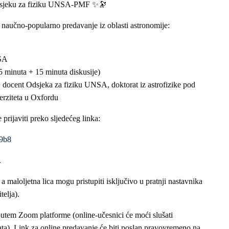
eku za fiziku UNSA-PMF ✨🔭
e naučno-popularno predavanje iz oblasti astronomije:
NSA
5 minuta + 15 minuta diskusije)
 docent Odsjeka za fiziku UNSA, doktorat iz astrofizike pod
erziteta u Oxfordu
ijaviti preko sljedećeg linka:
9b8
.
a maloljetna lica mogu pristupiti isključivo u pratnji nastavnika
telja).
 putem Zoom platforme (online-učesnici će moći slušati
hata). Link za online predavanje će biti poslan pravovremeno na