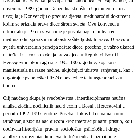
Izbor datuma održavanja skupa ima i simboličan značaj. Naime, 20.
novembra 1989. godine Generalna skupština Ujedinjenih nacija
usvojila je Konvenciju o pravima djeteta, međunarodni dokument
kojim se priznaju prava djece širom svijeta. Ovu konvenciju
ratificiralo je 196 država, čime je postala najšire prihvaćen
međunarodni sporazum u oblasti zaštite ljudskih prava. Upravo u
svjetlu univerzalnih principa zaštite djece, posebno je važno ukazati
na teška i sistemska kršenja prava djece u Republici Bosni i
Hercegovini tokom agresije 1992–1995. godine, koja su se
manifestirala na razne načine, uključujući ubistva, ranjavanja, kao i
dugotrajne psihološke i fizičke posljedice te transgeneracijsku
traumu.
Cilj naučnog skupa je sveobuhvatna i interdisciplinarna naučna
analiza zločina počinjenih nad djecom u Bosni i Hercegovini u
periodu 1992–1995. godine. Poseban fokus bit će na naučnom
istraživanju zločina nad djecom kroz interdisciplinarni pristup, koji
obuhvata historijsku, pravnu, sociološku, psihološku i druge
analize, uz prezentaciju relevantnih činjenica i razmatranje