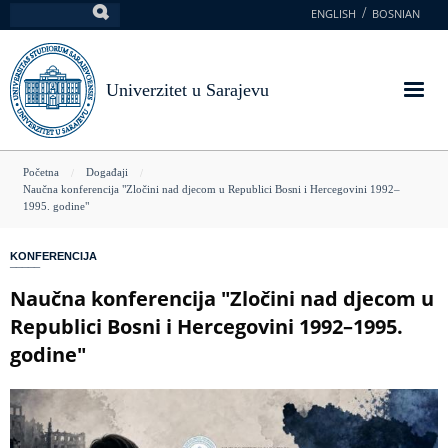
Skoči
ENGLISH
BOSNIAN
Pretraga
na
glavni
sadržaj
Univerzitet u Sarajevu
You
Početna
Događaji
Naučna konferencija "Zločini nad djecom u Republici Bosni i Hercegovini 1992–
are
1995. godine"
here
KONFERENCIJA
Naučna konferencija "Zločini nad djecom u
Republici Bosni i Hercegovini 1992–1995.
godine"