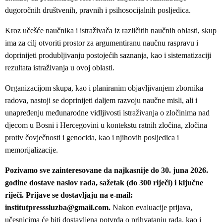
dugoročnih društvenih, pravnih i psihosocijalnih posljedica.
Kroz učešće naučnika i istraživača iz različitih naučnih oblasti, skup
ima za cilj otvoriti prostor za argumentiranu naučnu raspravu i
doprinijeti produbljivanju postojećih saznanja, kao i sistematizaciji
rezultata istraživanja u ovoj oblasti.
Organizacijom skupa, kao i planiranim objavljivanjem zbornika
radova, nastoji se doprinijeti daljem razvoju naučne misli, ali i
unapređenju međunarodne vidljivosti istraživanja o zločinima nad
djecom u Bosni i Hercegovini u kontekstu ratnih zločina, zločina
protiv čovječnosti i genocida, kao i njihovih posljedica i
memorijalizacije.
Pozivamo sve zainteresovane da najkasnije do 30. juna 2026.
godine dostave naslov rada, sažetak (do 300 riječi) i ključne
riječi. Prijave se dostavljaju na e-mail:
institutpresssluzba@gmail.com.
Nakon evaluacije prijava,
učesnicima će biti dostavljena potvrda o prihvatanju rada, kao i