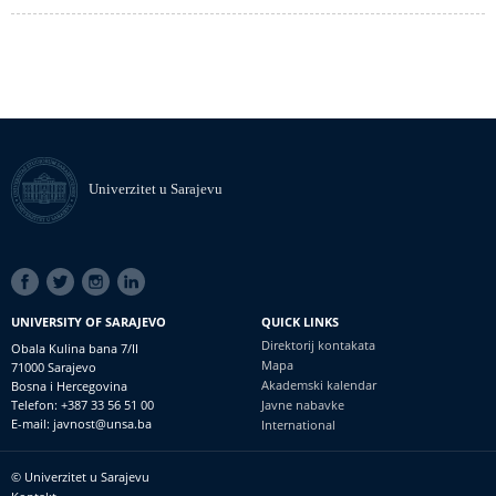
Univerzitet u Sarajevu
SOCIAL
LINKS
UNIVERSITY OF SARAJEVO
QUICK LINKS
Direktorij kontakata
Obala Kulina bana 7/II
Mapa
71000 Sarajevo
Akademski kalendar
Bosna i Hercegovina
Telefon: +387 33 56 51 00
Javne nabavke
E-mail: javnost@unsa.ba
International
© Univerzitet u Sarajevu
Footer