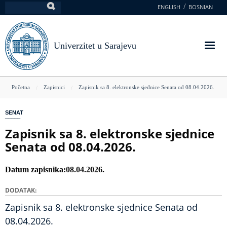
Skoči
ENGLISH
BOSNIAN
Pretraga
na
glavni
sadržaj
Univerzitet u Sarajevu
You
Početna
Zapisnici
Zapisnik sa 8. elektronske sjednice Senata od 08.04.2026.
are
SENAT
here
Zapisnik sa 8. elektronske sjednice
Senata od 08.04.2026.
Datum zapisnika
08.04.2026.
DODATAK
Zapisnik sa 8. elektronske sjednice Senata od
08.04.2026.