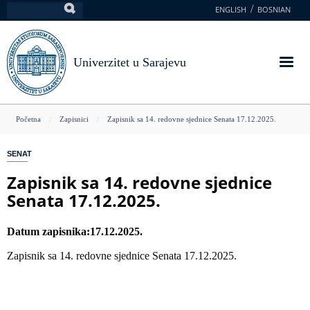
Skoči
ENGLISH
BOSNIAN
Pretraga
na
glavni
sadržaj
Univerzitet u Sarajevu
You
Početna
Zapisnici
Zapisnik sa 14. redovne sjednice Senata 17.12.2025.
are
SENAT
here
Zapisnik sa 14. redovne sjednice
Senata 17.12.2025.
Datum zapisnika
17.12.2025.
Zapisnik sa 14. redovne sjednice Senata 17.12.2025.