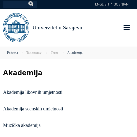
Skoči
ENGLISH
BOSNIAN
Pretraga
na
glavni
sadržaj
Univerzitet u Sarajevu
You
Početna
Taxonomy
Term
Akademija
are
here
Akademija
Akademija likovnih umjetnosti
Akademija scenskih umjetnosti
Muzička akademija