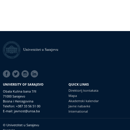
Univerzitet u Sarajevu
SOCIAL
LINKS
UNIVERSITY OF SARAJEVO
QUICK LINKS
Direktorij kontakata
Obala Kulina bana 7/II
Mapa
71000 Sarajevo
Akademski kalendar
Bosna i Hercegovina
Telefon: +387 33 56 51 00
Javne nabavke
E-mail: javnost@unsa.ba
International
© Univerzitet u Sarajevu
Footer