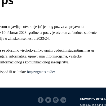
tvom najavljuje otvaranje još jednog poziva za prijavu na
e 19. februar 2023. godine, a poziv je otvoren za buduće studente
udije u zimskom semestru 2023/24.
a se obratimo visokokvalifikovanim budućim studentima master
 igara, informatike, upravljanja informacijama, veštačke
 i informacionog i komunikacionog inženjerstva.
ispod ili na linku:
https://grants.at/de/
SOCIAL
UNIVERSITY OF SAR
LINKS
Obala Kulina bana 7/