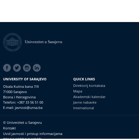
Univerzitet u Sarajevu
SOCIAL
LINKS
UNIVERSITY OF SARAJEVO
QUICK LINKS
Direktorij kontakata
Obala Kulina bana 7/II
Mapa
71000 Sarajevo
Akademski kalendar
Bosna i Hercegovina
Telefon: +387 33 56 51 00
Javne nabavke
E-mail: javnost@unsa.ba
International
© Univerzitet u Sarajevu
Footer
Kontakt
meni
Uvid javnosti i pristup informacijama