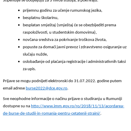
Stipendije se dodjeljuju za 3 nivoa studija, a pokrivaju:
prijemnu godinu za učenje rumunskog jezika,
besplatnu školarinu,
besplatan smještaj (smještaj će se obezbijediti prema
raspoloživosti, u studentskim domovima),
novčana sredstva za pokrivanje troškova života,
popuste za domaći javni prevoz i zdravstveno osiguranje uz
slučaju nužde,
oslobađanje od plaćanja registracije i administrativnih taksi
za upis.
Prijave se mogu podnijeti elektronski do 31.07.2022. godine putem
email adrese
burse2022@dce.gov.ro
.
Sve neophodne informacije o načinu prijave o studiranju u Rumuniji
dostupne su na
http://www.imm.gov.ro/ro/2018/11/13/acordarea-
de-burse-de-studii-in-romania-pentru-cetatenii-straini/
.