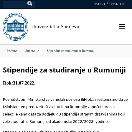
Skoči
ENGLISH
BOSNIAN
Pretraga
na
glavni
sadržaj
Univerzitet u Sarajevu
You
Početna
Stipendije
Stipendije za studiranje u Rumuniji
are
here
Stipendije za studiranje u Rumuniji
Rok
31.07.2022.
Posredstvom Ministarstva vanjskih poslova BiH obaviješteni smo da će
Ministarstvo preduzetništva i turizma Rumunije započeti proces
selekcije kandidata za dodjelu 40 stipendija stranim državljanima koji
žele studirati u Rumuniji od akademske 2022/2023. godine.