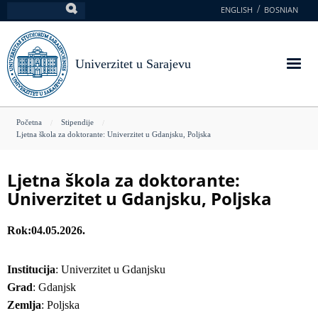
Skoči
ENGLISH
BOSNIAN
Pretraga
na
glavni
sadržaj
Univerzitet u Sarajevu
You
Početna
Stipendije
Ljetna škola za doktorante: Univerzitet u Gdanjsku, Poljska
are
here
Ljetna škola za doktorante:
Univerzitet u Gdanjsku, Poljska
Rok
04.05.2026.
Institucija
: Univerzitet u Gdanjsku
Grad
: Gdanjsk
Zemlja
: Poljska