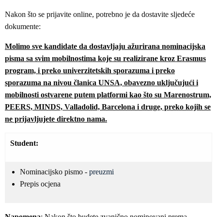
Nakon što se prijavite online, potrebno je da dostavite sljedeće
dokumente:
Molimo sve kandidate da dostavljaju ažurirana nominacijska
pisma sa svim mobilnostima koje su realizirane kroz Erasmus
program, i preko univerzitetskih sporazuma i preko
sporazuma na nivou članica UNSA, obavezno uključujući i
mobilnosti ostvarene putem platformi kao što su Marenostrum,
PEERS, MINDS, Valladolid, Barcelona i druge, preko kojih se
ne prijavljujete direktno nama.
Student:
Nominacijsko pismo -
preuzmi
Prepis ocjena
Napomena
: Nakon što budete zvanično nominovani prema