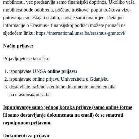
mobilnosti, već predstavlja samo finansijski doprinos. Ukoliko vaša
mobilnost bude odobrena, početne troškove, poput troškova vize,
putovanja, smještaja i ostalih, snosite sami unaprijed. Detaljne
informacije o Erasmus+ finansijskoj podršci možete pronaći na
sljedećem linku:
https://international.unsa.ba/erasmus-grantovi/
Način prijave:
Prijavljujete se tako što:
ispunjavate
UNSA
online prijavu
ispunjavate
online prijavu Univerziteta u Gdanjsku
dostavljate tražene skenirane dokumente putem emaila
na erasmus@unsa.ba
Ispunjavanje samo jednog koraka prijave (samo online forme
ili samo dostavljanje dokumenata na email) će se smatrati
nepotpunom prijavom
.
Dokumenti za prijavu