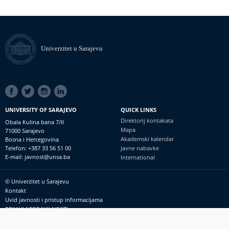
Univerzitet u Sarajevu
SOCIAL
LINKS
UNIVERSITY OF SARAJEVO
QUICK LINKS
Direktorij kontakata
Obala Kulina bana 7/II
Mapa
71000 Sarajevo
Akademski kalendar
Bosna i Hercegovina
Telefon: +387 33 56 51 00
Javne nabavke
E-mail: javnost@unsa.ba
International
© Univerzitet u Sarajevu
Footer
Kontakt
meni
Uvid javnosti i pristup informacijama
PRIJAVI NEPRAVILNOSTI
RSS
prijavikorupciju@unsa.ba