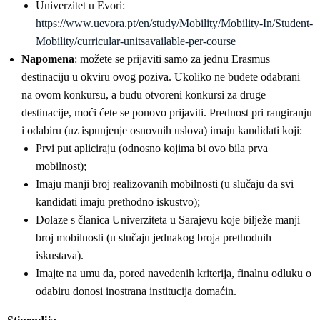
Univerzitet u Evori:
https://www.uevora.pt/en/study/Mobility/Mobility-In/Student-
Mobility/curricular-unitsavailable-per-course
Napomena
: možete se prijaviti samo za jednu Erasmus
destinaciju u okviru ovog poziva. Ukoliko ne budete odabrani
na ovom konkursu, a budu otvoreni konkursi za druge
destinacije, moći ćete se ponovo prijaviti. Prednost pri rangiranju
i odabiru (uz ispunjenje osnovnih uslova) imaju kandidati koji:
Prvi put apliciraju (odnosno kojima bi ovo bila prva
mobilnost);
Imaju manji broj realizovanih mobilnosti (u slučaju da svi
kandidati imaju prethodno iskustvo);
Dolaze s članica Univerziteta u Sarajevu koje bilježe manji
broj mobilnosti (u slučaju jednakog broja prethodnih
iskustava).
Imajte na umu da, pored navedenih kriterija, finalnu odluku o
odabiru donosi inostrana institucija domaćin.