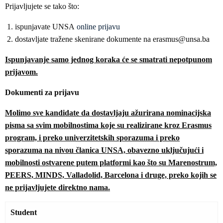
Prijavljujete se tako što:
ispunjavate UNSA
online prijavu
dostavljate tražene skenirane dokumente na erasmus@unsa.ba
Ispunjavanje samo jednog koraka će se smatrati nepotpunom
prijavom.
Dokumenti za prijavu
Molimo sve kandidate da dostavljaju ažurirana nominacijska
pisma sa svim mobilnostima koje su realizirane kroz Erasmus
program, i preko univerzitetskih sporazuma i preko
sporazuma na nivou članica UNSA, obavezno uključujući i
mobilnosti ostvarene putem platformi kao što su Marenostrum,
PEERS, MINDS, Valladolid, Barcelona i druge, preko kojih se
ne prijavljujete direktno nama.
Student