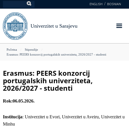
Skoči
ENGLISH
BOSNIAN
Pretraga
na
glavni
sadržaj
Univerzitet u Sarajevu
You
Početna
Stipendije
Erasmus: PEERS konzorcij portugalskih univerziteta, 2026/2027 - studenti
are
here
Erasmus: PEERS konzorcij
portugalskih univerziteta,
2026/2027 - studenti
Rok
06.05.2026.
Institucija
: Univerzitet u Evori, Univerzitet u Aveiru, Univerzitet u
Minhu