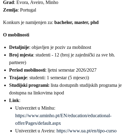
Grad
: Evora, Aveiro, Minho
Zemlja
: Portugal
Konkurs je namijenjen za:
bachelor, master, phd
O mobilnosti
Detaljnije
: objavljen je poziv za mobilnost
Broj mjesta
: studenti - 12 (broj je zajednički za sve bh.
partnere)
Period mobilnosti
: ljetni semestar 2026/2027
Trajanje
: studenti: 1 semestar (5 mjeseci)
Studijski programi:
lista dostupnih studijskih programa je
dostupna na linkovima ispod
Link
:
Univerzitet u Minhu:
https://www.uminho.pt/EN/education/educational-
offer/Pages/default.aspx
Univerzitet u Aveiru:
https://www.ua.pt/en/tipo-curso