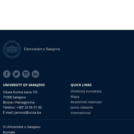
Univerzitet u Sarajevu
SOCIAL
LINKS
UNIVERSITY OF SARAJEVO
QUICK LINKS
Direktorij kontakata
Obala Kulina bana 7/II
Mapa
71000 Sarajevo
Akademski kalendar
Bosna i Hercegovina
Telefon: +387 33 56 51 00
Javne nabavke
E-mail: javnost@unsa.ba
International
© Univerzitet u Sarajevu
Footer
Kontakt