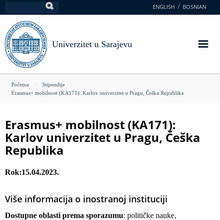
Skoči
ENGLISH
BOSNIAN
Pretraga
na
glavni
sadržaj
Univerzitet u Sarajevu
You
Početna
Stipendije
Erasmus+ mobilnost (KA171): Karlov univerzitet u Pragu, Češka Republika
are
here
Erasmus+ mobilnost (KA171):
Karlov univerzitet u Pragu, Češka
Republika
Rok
15.04.2023.
Više informacija o inostranoj instituciji
Dostupne oblasti prema sporazumu
: političke nauke,