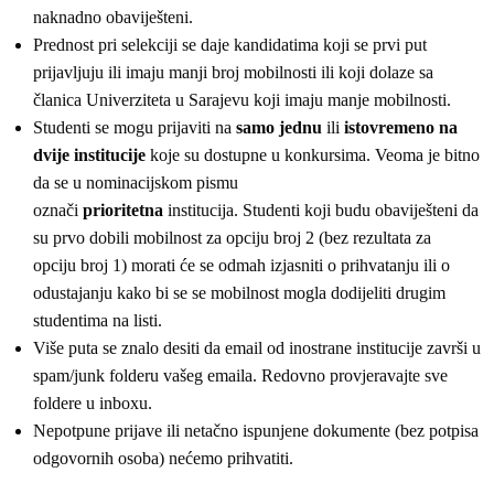
naknadno obaviješteni.
Prednost pri selekciji se daje kandidatima koji se prvi put
prijavljuju ili imaju manji broj mobilnosti ili koji dolaze sa
članica Univerziteta u Sarajevu koji imaju manje mobilnosti.
Studenti se mogu prijaviti na
samo jednu
ili
istovremeno na
dvije institucije
koje su dostupne u konkursima. Veoma je bitno
da se u nominacijskom pismu
označi
prioritetna
institucija. Studenti koji budu obaviješteni da
su prvo dobili mobilnost za opciju broj 2 (bez rezultata za
opciju broj 1) morati će se odmah izjasniti o prihvatanju ili o
odustajanju kako bi se se mobilnost mogla dodijeliti drugim
studentima na listi.
Više puta se znalo desiti da email od inostrane institucije završi u
spam/junk folderu vašeg emaila. Redovno provjeravajte sve
foldere u inboxu.
Nepotpune prijave ili netačno ispunjene dokumente (bez potpisa
odgovornih osoba) nećemo prihvatiti.