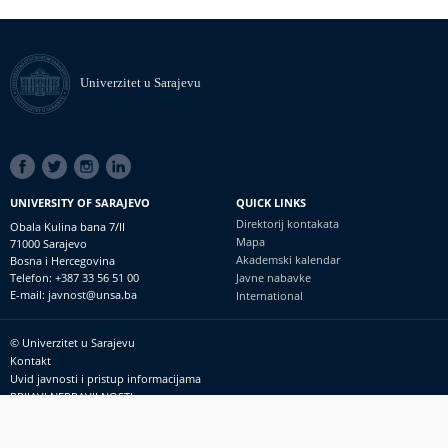
Univerzitet u Sarajevu
SOCIAL
LINKS
UNIVERSITY OF SARAJEVO
QUICK LINKS
Direktorij kontakata
Obala Kulina bana 7/II
Mapa
71000 Sarajevo
Akademski kalendar
Bosna i Hercegovina
Telefon: +387 33 56 51 00
Javne nabavke
E-mail: javnost@unsa.ba
International
© Univerzitet u Sarajevu
Footer
Kontakt
meni
Uvid javnosti i pristup informacijama
PRIJAVI NEPRAVILNOSTI
RSS
prijavikorupciju@unsa.ba