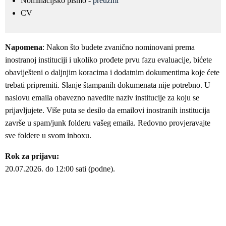
Nominacijsko pismo -
preuzmi
CV
Napomena
: Nakon što budete zvanično nominovani prema
inostranoj instituciji i ukoliko prođete prvu fazu evaluacije, bićete
obaviješteni o daljnjim koracima i dodatnim dokumentima koje ćete
trebati pripremiti. Slanje štampanih dokumenata nije potrebno. U
naslovu emaila obavezno navedite naziv institucije za koju se
prijavljujete. Više puta se desilo da emailovi inostranih institucija
završe u spam/junk folderu vašeg emaila. Redovno provjeravajte
sve foldere u svom inboxu.
Rok za prijavu:
20.07.2026. do 12:00 sati (podne).