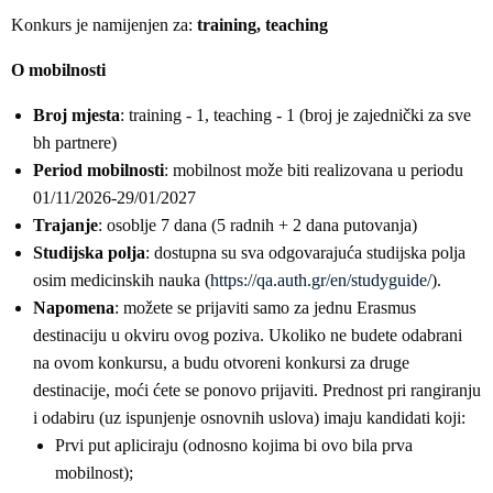
Konkurs je namijenjen za:
training, teaching
O mobilnosti
Broj mjesta
: training - 1, teaching - 1 (broj je zajednički za sve
bh partnere)
Period mobilnosti
: mobilnost može biti realizovana u periodu
01/11/2026-29/01/2027
Trajanje
: osoblje 7 dana (5 radnih + 2 dana putovanja)
Studijska polja
: dostupna su sva odgovarajuća studijska polja
osim medicinskih nauka (
https://qa.auth.gr/en/studyguide/
).
Napomena
: možete se prijaviti samo za jednu Erasmus
destinaciju u okviru ovog poziva. Ukoliko ne budete odabrani
na ovom konkursu, a budu otvoreni konkursi za druge
destinacije, moći ćete se ponovo prijaviti. Prednost pri rangiranju
i odabiru (uz ispunjenje osnovnih uslova) imaju kandidati koji:
Prvi put apliciraju (odnosno kojima bi ovo bila prva
mobilnost);