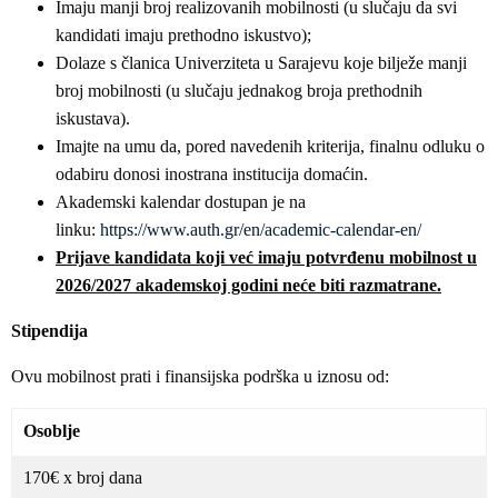
Imaju manji broj realizovanih mobilnosti (u slučaju da svi
kandidati imaju prethodno iskustvo);
Dolaze s članica Univerziteta u Sarajevu koje bilježe manji
broj mobilnosti (u slučaju jednakog broja prethodnih
iskustava).
Imajte na umu da, pored navedenih kriterija, finalnu odluku o
odabiru donosi inostrana institucija domaćin.
Akademski kalendar dostupan je na
linku:
https://www.auth.gr/en/academic-calendar-en/
Prijave kandidata koji već imaju potvrđenu mobilnost u
2026/2027 akademskoj godini neće biti razmatrane.
Stipendija
Ovu mobilnost prati i finansijska podrška u iznosu od:
Osoblje
170€ x broj dana