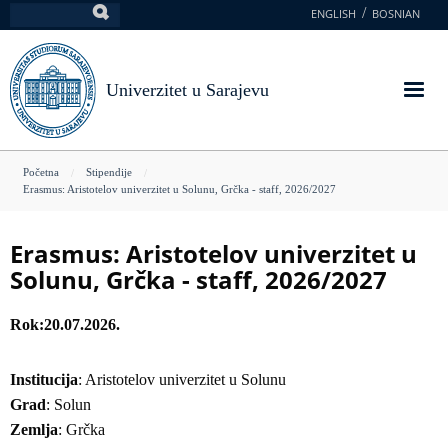
Skoči
ENGLISH
BOSNIAN
Pretraga
na
glavni
sadržaj
Univerzitet u Sarajevu
You
Početna
Stipendije
Erasmus: Aristotelov univerzitet u Solunu, Grčka - staff, 2026/2027
are
here
Erasmus: Aristotelov univerzitet u
Solunu, Grčka - staff, 2026/2027
Rok
20.07.2026.
Institucija
: Aristotelov univerzitet u Solunu
Grad
: Solun
Zemlja
: Grčka