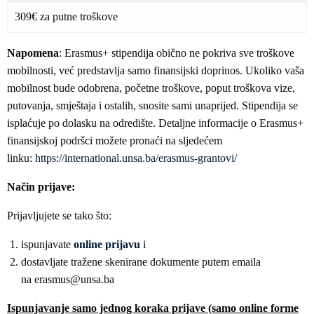
309€ za putne troškove
Napomena
: Erasmus+ stipendija obično ne pokriva sve troškove
mobilnosti, već predstavlja samo finansijski doprinos. Ukoliko vaša
mobilnost bude odobrena, početne troškove, poput troškova vize,
putovanja, smještaja i ostalih, snosite sami unaprijed. Stipendija se
isplaćuje po dolasku na odredište. Detaljne informacije o Erasmus+
finansijskoj podršci možete pronaći na sljedećem
linku:
https://international.unsa.ba/erasmus-grantovi/
Način prijave:
Prijavljujete se tako što:
ispunjavate
online prijavu
i
dostavljate tražene skenirane dokumente putem emaila
na erasmus@unsa.ba
Ispunjavanje samo jednog koraka prijave (samo online forme