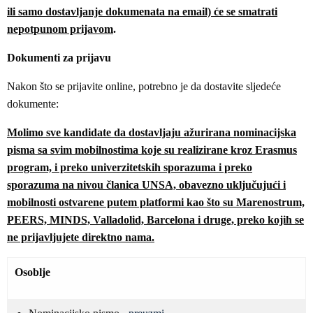
ili samo dostavljanje dokumenata na email) će se smatrati
nepotpunom prijavom
.
Dokumenti za prijavu
Nakon što se prijavite online, potrebno je da dostavite sljedeće
dokumente:
Molimo sve kandidate da dostavljaju ažurirana nominacijska
pisma sa svim mobilnostima koje su realizirane kroz Erasmus
program, i preko univerzitetskih sporazuma i preko
sporazuma na nivou članica UNSA, obavezno uključujući i
mobilnosti ostvarene putem platformi kao što su Marenostrum,
PEERS, MINDS, Valladolid, Barcelona i druge, preko kojih se
ne prijavljujete direktno nama.
Osoblje