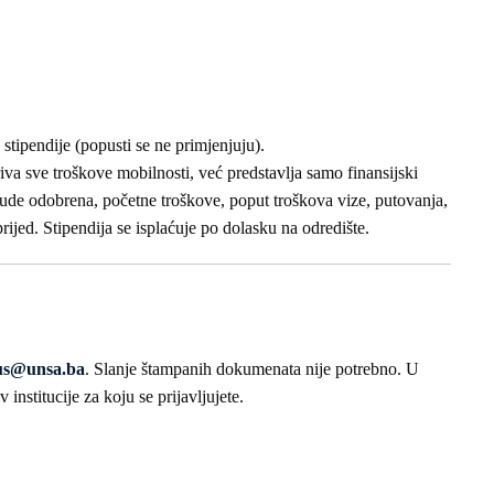
stipendije (popusti se ne primjenjuju).
va sve troškove mobilnosti, već predstavlja samo finansijski
ude odobrena, početne troškove, poput troškova vize, putovanja,
prijed. Stipendija se isplaćuje po dolasku na odredište.
us@unsa.ba
. Slanje štampanih dokumenata nije potrebno. U
nstitucije za koju se prijavljujete.