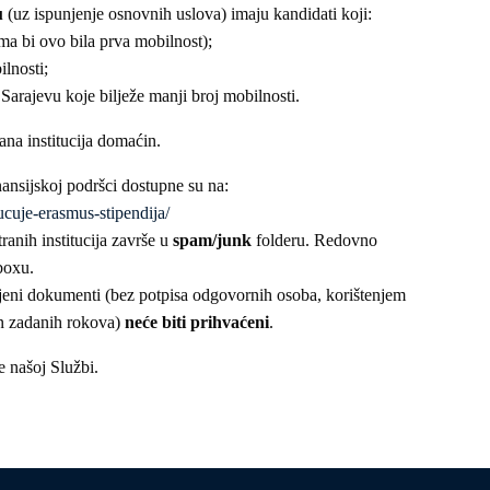
u
(uz ispunjenje osnovnih uslova) imaju kandidati koji:
ima bi ovo bila prva mobilnost);
lnosti;
Sarajevu koje bilježe manji broj mobilnosti.
ana institucija domaćin.
ansijskoj podršci dostupne su na:
jucuje-erasmus-stipendija/
ranih institucija završe u
spam/junk
folderu. Redovno
boxu.
njeni dokumenti (bez potpisa odgovornih osoba, korištenjem
an zadanih rokova)
neće biti prihvaćeni
.
e našoj Službi.