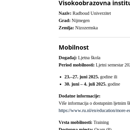
Visokoobrazovna instit
Naziv:
Radboud Univerzitet
Grad:
Nijmegen
Zemlja:
Nizozemska
Mobilnost
Događaj:
Ljetna škola
Period mobilnosti:
Ljetni semestar 20
23.–27. juni 2025.
godine ili
30. juni – 4. juli 2025.
godine
Dodatne informacije:
Više informacija o dostupnim ljetnim 
https://www.ru.nl/en/education/more-
Vrsta mobilnosti:
Training
Dostupna mjesta:
Osam (8)