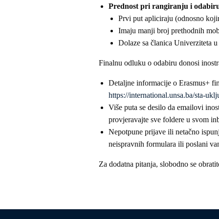
Prednost pri rangiranju i odabir
Prvi put apliciraju (odnosno koj
Imaju manji broj prethodnih mobi
Dolaze sa članica Univerziteta u 
Finalnu odluku o odabiru donosi inostr
Detaljne informacije o Erasmus+ fin
https://international.unsa.ba/sta-ukl
Više puta se desilo da emailovi inost
provjeravajte sve foldere u svom in
Nepotpune prijave ili netačno ispu
neispravnih formulara ili poslani v
Za dodatna pitanja, slobodno se obratit