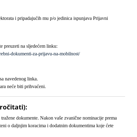
ktorata i pripadajućih mu p/o jedinica ispunjava Prijavni
 preuzeti na sljedećem linku:
otrebni-dokumenti-za-prijavu-na-mobilnost/
sa navedenog linka.
lara neće biti prihvaćeni.
čitati):
mo tražene dokumente. Nakon vaše zvanične nominacije prema
ješteni o daljnjim koracima i dodatnim dokumentima koje ćete