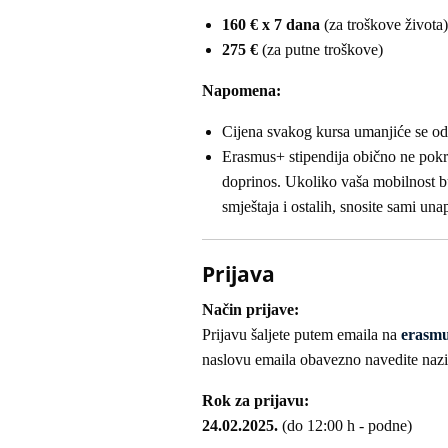
160 € x 7 dana
(za troškove života)
275 €
(za putne troškove)
Napomena:
Cijena svakog kursa umanjiće se od 
Erasmus+ stipendija obično ne pokri
doprinos. Ukoliko vaša mobilnost b
smještaja i ostalih, snosite sami una
Prijava
Način prijave:
Prijavu šaljete putem emaila na
erasm
naslovu emaila obavezno navedite naziv i
Rok za prijavu:
24.02.2025.
(do 12:00 h - podne)