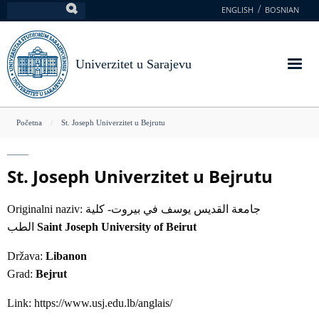
Skoči
ENGLISH
BOSNIAN
Pretraga
na
glavni
sadržaj
Univerzitet u Sarajevu
You
Početna
St. Joseph Univerzitet u Bejrutu
are
here
St. Joseph Univerzitet u Bejrutu
Originalni naziv: جامعة القديس يوسف في بيروت- كلية
الطب
Saint Joseph University of Beirut
Država:
Libanon
Grad:
Bejrut
Link: https://www.usj.edu.lb/anglais/