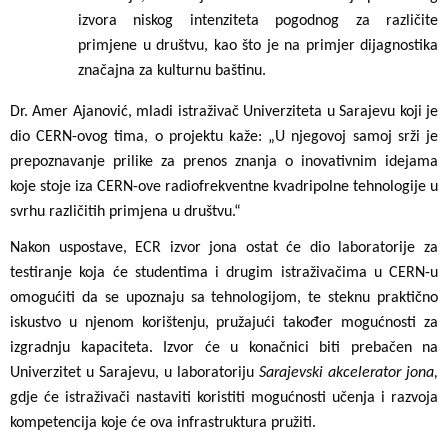
izvora niskog intenziteta pogodnog za različite
primjene u društvu, kao što je na primjer dijagnostika
značajna za kulturnu baštinu.
Dr. Amer Ajanović, mladi istraživač Univerziteta u Sarajevu koji je
dio CERN-ovog tima, o projektu kaže: „U njegovoj samoj srži je
prepoznavanje prilike za prenos znanja o inovativnim idejama
koje stoje iza CERN-ove radiofrekventne kvadripolne tehnologije u
svrhu različitih primjena u društvu.“
Nakon uspostave, ECR izvor jona ostat će dio laboratorije za
testiranje koja će studentima i drugim istraživačima u CERN-u
omogućiti da se upoznaju sa tehnologijom, te steknu praktično
iskustvo u njenom korištenju, pružajući također mogućnosti za
izgradnju kapaciteta. Izvor će u konačnici biti prebačen na
Univerzitet u Sarajevu, u laboratoriju
Sarajevski akcelerator jona,
gdje će istraživači nastaviti koristiti mogućnosti učenja i razvoja
kompetencija koje će ova infrastruktura pružiti.