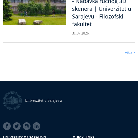
- Nabavka ručnog 3D
skenera | Univerzitet u
Sarajevu - Filozofski
fakultet
31.07.2026.
više >
Univerzitet u Sarajevu
SOCIAL
LINKS
UNIVERSITY OF SARAJEVO
QUICK LINKS