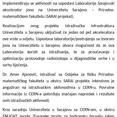
implementiraju se aktivnosti na uspostavi Laboratorije
Sarajevski
akcelerator jona
na Univerzitetu Sarajevu – Prirodno-
matematičkom fakultetu (SARAI projekat).
Realizacijom ovog projekta istraživačka infrastruktura
Univerziteta u Sarajevu uključivat će jedan od pet akceleratora
ove vrste u svijetu. Uspostava laboratorije/postrojenja sa izvorom
jona na Univerzitetu u Sarajevu otvara mogućnost da se ova
Laboratorija koristi za istraživanja, te za proučavanje i
optimizaciju proizvodnje radioizotopa u dijagnostičke svrhe i u
svrhu liječenja.
Dr. Amer Ajanović, istraživač sa Odsjeka za fiziku Prirodno-
matematičkog fakulteta u okviru SARAI projekta intenzivno je
angažiran na istraživačkim aktivnostima u CERN-u. Povratne
informacije iz CERN-a potvrđuju značajan napredak i rezultate
ovih istraživačkih aktivnosti.
Kroz saradnju Univerziteta u Sarajevu sa CERN-om, u okviru
ENLIGHT mreže (Evropske mreže za hadronsku terapiju lakim