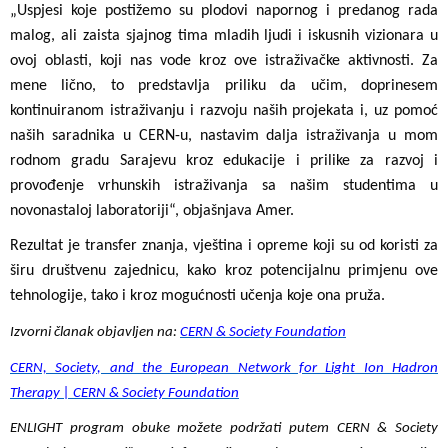
„Uspjesi koje postižemo su plodovi napornog i predanog rada
malog, ali zaista sjajnog tima mladih ljudi i iskusnih vizionara u
ovoj oblasti, koji nas vode kroz ove istraživačke aktivnosti. Za
mene lično, to predstavlja priliku da učim, doprinesem
kontinuiranom istraživanju i razvoju naših projekata i, uz pomoć
naših saradnika u CERN-u, nastavim dalja istraživanja u mom
rodnom gradu Sarajevu kroz edukacije i prilike za razvoj i
provođenje vrhunskih istraživanja sa našim studentima u
novonastaloj laboratoriji“, objašnjava Amer.
Rezultat je transfer znanja, vještina i opreme koji su od koristi za
širu društvenu zajednicu, kako kroz potencijalnu primjenu ove
tehnologije, tako i kroz mogućnosti učenja koje ona pruža.
Izvorni članak objavljen na:
CERN & Society Foundation
CERN, Society, and the European Network for Light Ion Hadron
Therapy | CERN & Society Foundation
ENLIGHT program obuke možete podržati putem CERN & Society