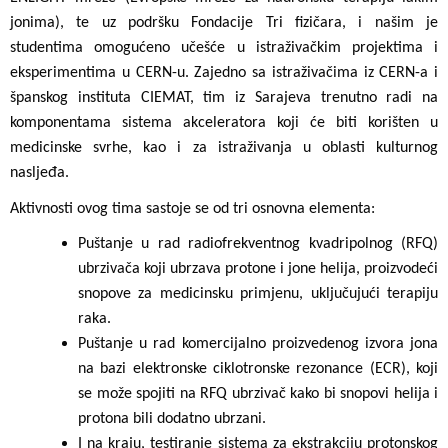
jonima), te uz podršku Fondacije Tri fizičara, i našim je
studentima omogućeno učešće u istraživačkim projektima i
eksperimentima u CERN-u. Zajedno sa istraživačima iz CERN-a i
španskog instituta CIEMAT, tim iz Sarajeva trenutno radi na
komponentama sistema akceleratora koji će biti korišten u
medicinske svrhe, kao i za istraživanja u oblasti kulturnog
nasljeđa.
Aktivnosti ovog tima sastoje se od tri osnovna elementa:
Puštanje u rad radiofrekventnog kvadripolnog (RFQ)
ubrzivača koji ubrzava protone i jone helija, proizvodeći
snopove za medicinsku primjenu, uključujući terapiju
raka.
Puštanje u rad komercijalno proizvedenog izvora jona
na bazi elektronske ciklotronske rezonance (ECR), koji
se može spojiti na RFQ ubrzivač kako bi snopovi helija i
protona bili dodatno ubrzani.
I na kraju, testiranje sistema za ekstrakciju protonskog