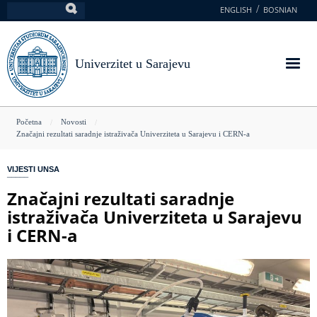
Skoči
ENGLISH
BOSNIAN
Pretraga
na
glavni
sadržaj
Univerzitet u Sarajevu
You
Početna
Novosti
Značajni rezultati saradnje istraživača Univerziteta u Sarajevu i CERN-a
are
here
VIJESTI UNSA
Značajni rezultati saradnje
istraživača Univerziteta u Sarajevu
i CERN-a