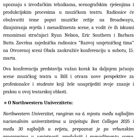
upoznaju s izvođačkim tehnikama, scenografskim rješenjima i
produkcijskim procesima u muzičkom teatru. Radionice će
obuhvatiti teme poput muzičke režije na Broadwayu,
dizajniranja svjetla i menadžmenta scene, a vodit će ih iskusni
renomirani stručnjaci Ryan Nelson, Eric Southern i Barbara
Butts. Završna zajednička radionica “Razvoj umjetničkog tima”
na Otvorenoj sceni Obala zaokružiće konferenciju u subotu, 15.
marta.
Ova konferencija predstavlja važan korak ka daljnjem jačanju
scene muzičkog teatra u BiH i otvara nove perspektive za
profesionalce i studente koji žele unaprijediti svoje znanje i
praksu u ovoj teatarskoj oblasti.
🔹
O Northwestern Univerzitetu:
Northwestern Univerzitet, rangiran na 6. mjestu među najboljim
nacionalnim univerzitetima u izvještaju Best Colleges 2025 i
među 30 najboljih u svijetu, prepoznat je po vrhunskim
programima u umjetnosti, produkciji i menadžmentu scene.