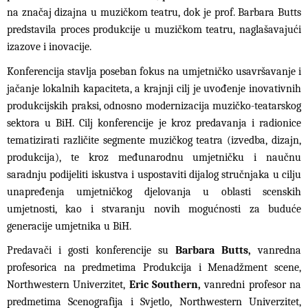
na značaj dizajna u muzičkom teatru, dok je prof. Barbara Butts
predstavila proces produkcije u muzičkom teatru, naglašavajući
izazove i inovacije.
Konferencija stavlja poseban fokus na umjetničko usavršavanje i
jačanje lokalnih kapaciteta, a krajnji cilj je uvođenje inovativnih
produkcijskih praksi, odnosno modernizacija muzičko-teatarskog
sektora u BiH. Cilj konferencije je kroz predavanja i radionice
tematizirati različite segmente muzičkog teatra (izvedba, dizajn,
produkcija), te kroz međunarodnu umjetničku i naučnu
saradnju podijeliti iskustva i uspostaviti dijalog stručnjaka u cilju
unapređenja umjetničkog djelovanja u oblasti scenskih
umjetnosti, kao i stvaranju novih mogućnosti za buduće
generacije umjetnika u BiH.
Predavači i gosti konferencije su
Barbara Butts,
vanredna
profesorica na predmetima Produkcija i Menadžment scene,
Northwestern Univerzitet,
Eric Southern,
vanredni profesor na
predmetima Scenografija i Svjetlo, Northwestern Univerzitet,