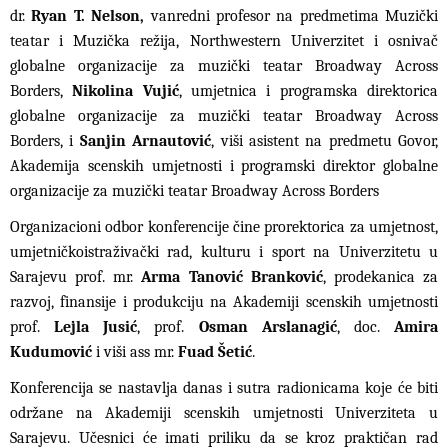
dr.
Ryan T. Nelson,
vanredni profesor na predmetima Muzički
teatar i Muzička režija, Northwestern Univerzitet i osnivač
globalne organizacije za muzički teatar Broadway Across
Borders,
Nikolina Vujić
, umjetnica i programska direktorica
globalne organizacije za muzički teatar Broadway Across
Borders, i
Sanjin Arnautović
, viši asistent na predmetu Govor,
Akademija scenskih umjetnosti i programski direktor globalne
organizacije za muzički teatar Broadway Across Borders
Organizacioni odbor konferencije čine prorektorica za umjetnost,
umjetničkoistraživački rad, kulturu i sport na Univerzitetu u
Sarajevu prof. mr.
Arma Tanović Branković
, prodekanica za
razvoj, finansije i produkciju na Akademiji scenskih umjetnosti
prof.
Lejla Jusić
, prof.
Osman Arslanagić
, doc.
Amira
Kudumović
i viši ass mr.
Fuad Šetić
.
Konferencija se nastavlja danas i sutra radionicama koje će biti
održane na Akademiji scenskih umjetnosti Univerziteta u
Sarajevu. Učesnici će imati priliku da se kroz praktičan rad