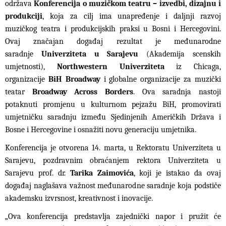
održava
Konferencija o muzičkom teatru – izvedbi, dizajnu i
produkciji
, koja za cilj ima unapređenje i daljnji razvoj
muzičkog teatra i produkcijskih praksi u Bosni i Hercegovini.
Ovaj značajan događaj rezultat je međunarodne
saradnje
Univerziteta u Sarajevu
(Akademija scenskih
umjetnosti),
Northwestern Univerziteta
iz Chicaga,
organizacije
BiH Broadway
i globalne organizacije za muzički
teatar
Broadway Across Borders
. Ova saradnja nastoji
potaknuti promjenu u kulturnom pejzažu BiH, promovirati
umjetničku saradnju između Sjedinjenih Američkih Država i
Bosne i Hercegovine i osnažiti novu generaciju umjetnika.
Konferencija je otvorena 14. marta, u Rektoratu Univerziteta u
Sarajevu, pozdravnim obraćanjem rektora Univerziteta u
Sarajevu prof. dr.
Tarika Zaimovića
, koji je istakao da ovaj
događaj naglašava važnost međunarodne saradnje koja podstiče
akademsku izvrsnost, kreativnost i inovacije.
„Ova konferencija predstavlja zajednički napor i pružit će