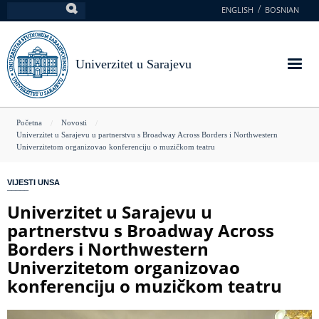
Skoči
ENGLISH
BOSNIAN
Pretraga
na
glavni
sadržaj
Univerzitet u Sarajevu
You
Početna
Novosti
Univerzitet u Sarajevu u partnerstvu s Broadway Across Borders i Northwestern
are
Univerzitetom organizovao konferenciju o muzičkom teatru
here
VIJESTI UNSA
Univerzitet u Sarajevu u
partnerstvu s Broadway Across
Borders i Northwestern
Univerzitetom organizovao
konferenciju o muzičkom teatru