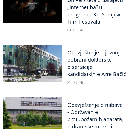
Univerziteta u Sarajevu
„Internet.ba“ u
programu 32. Sarajevo
Film Festivala
04.08.2026.
Obavještenje o javnoj
odbrani doktorske
disertacije
kandidatkinje Azre Bačić
31.07.2026.
Obavještenje o nabavci
- Održavanje
protupožarnih aparata,
hidrantske mreže i