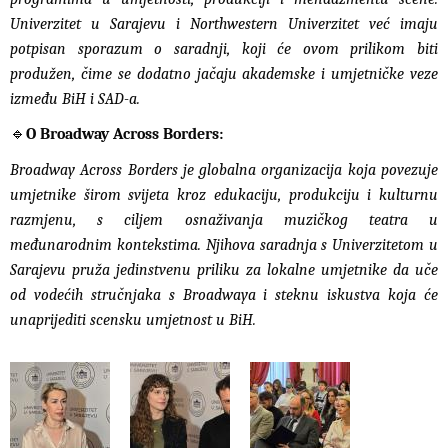
Univerzitet u Sarajevu i Northwestern Univerzitet već imaju
potpisan sporazum o saradnji, koji će ovom prilikom biti
produžen, čime se dodatno jačaju akademske i umjetničke veze
između BiH i SAD-a.
🔹
O Broadway Across Borders:
Broadway Across Borders je globalna organizacija koja povezuje
umjetnike širom svijeta kroz edukaciju, produkciju i kulturnu
razmjenu, s ciljem osnaživanja muzičkog teatra u
međunarodnim kontekstima. Njihova saradnja s Univerzitetom u
Sarajevu pruža jedinstvenu priliku za lokalne umjetnike da uče
od vodećih stručnjaka s Broadwaya i steknu iskustva koja će
unaprijediti scensku umjetnost u BiH.