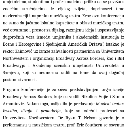
umjetnicima, studentima i profesionalcima priliku da se povežu s
vodećim stručnjacima iz cijelog svijeta, doprinoseći time
modernizaciji i napretku muzičkog teatra. Kroz ovu konferenciju
ne samo da jačamo lokalne kapacitete u oblasti muzičkog teatra,
već otvaramo i prostor za dijalog, razmjenu ideja i uspostavljanje
dugoročnih veza između umjetnika i akademskih institucija iz
Bosne i Hercegovine i Sjedinjenih Američkih Država“, istakao je
rektor Zaimović uz izraze zahvalnosti partnerima sa Univerziteta
Northwestern i organizaciji Broadway Across Borders, kao i BiH
Broadwayju i Akademiji scenskih umjetnosti Univerziteta u
Sarajevu, koji su neumorno radili na tome da ovaj događaj
postane stvarnost.
Program konferencije je započeo predstavljanjem organizacije
Broadway Across Borders, koje su vodili Nikolina Vujić i Sanjin
Arnautović. Nakon toga, uslijedilo je predavanje
Muzički teatar:
Izvedba, dizajn i produkcija
, koje su održali profesori sa
Univerziteta Northwestern. Dr. Ryan T. Nelson govorio je o
performansu u muzičkom teatru, prof. Eric Southern se osvrnuo