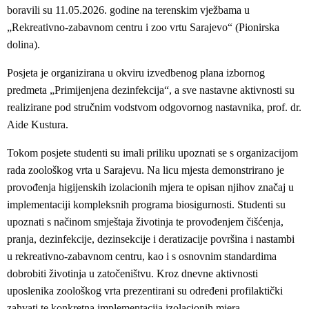
boravili su 11.05.2026. godine na terenskim vježbama u
„Rekreativno-zabavnom centru i zoo vrtu Sarajevo“ (Pionirska
dolina).
Posjeta je organizirana u okviru izvedbenog plana izbornog
predmeta „Primijenjena dezinfekcija“, a sve nastavne aktivnosti su
realizirane pod stručnim vodstvom odgovornog nastavnika, prof. dr.
Aide Kustura.
Tokom posjete studenti su imali priliku upoznati se s organizacijom
rada zoološkog vrta u Sarajevu. Na licu mjesta demonstrirano je
provođenja higijenskih izolacionih mjera te opisan njihov značaj u
implementaciji kompleksnih programa biosigurnosti. Studenti su
upoznati s načinom smještaja životinja te provođenjem čišćenja,
pranja, dezinfekcije, dezinsekcije i deratizacije površina i nastambi
u rekreativno-zabavnom centru, kao i s osnovnim standardima
dobrobiti životinja u zatočeništvu. Kroz dnevne aktivnosti
uposlenika zoološkog vrta prezentirani su određeni profilaktički
zahvati te konkretna implementacija izolacionih mjera