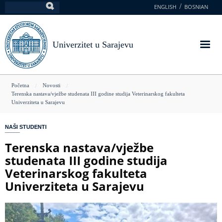
Skoči
ENGLISH
BOSNIAN
Pretraga
na
glavni
sadržaj
Univerzitet u Sarajevu
You
Početna
Novosti
Terenska nastava/vježbe studenata III godine studija Veterinarskog fakulteta
are
Univerziteta u Sarajevu
here
NAŠI STUDENTI
Terenska nastava/vježbe
studenata III godine studija
Veterinarskog fakulteta
Univerziteta u Sarajevu