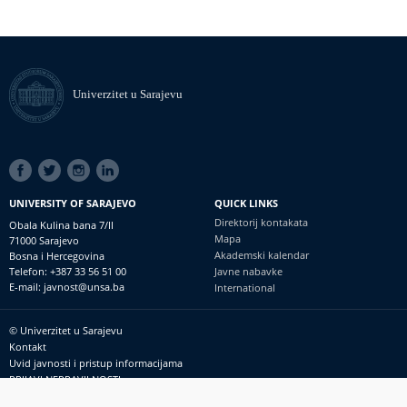
Univerzitet u Sarajevu
SOCIAL
LINKS
UNIVERSITY OF SARAJEVO
QUICK LINKS
Direktorij kontakata
Obala Kulina bana 7/II
Mapa
71000 Sarajevo
Akademski kalendar
Bosna i Hercegovina
Telefon: +387 33 56 51 00
Javne nabavke
E-mail: javnost@unsa.ba
International
© Univerzitet u Sarajevu
Footer
Kontakt
meni
Uvid javnosti i pristup informacijama
PRIJAVI NEPRAVILNOSTI
RSS