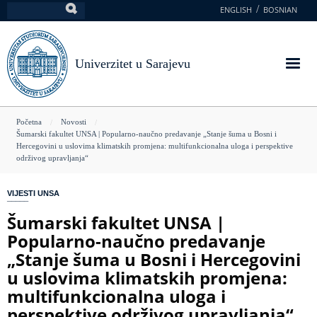
Skoči
ENGLISH
BOSNIAN
Pretraga
na
glavni
sadržaj
Univerzitet u Sarajevu
You
Početna
Novosti
Šumarski fakultet UNSA | Popularno-naučno predavanje „Stanje šuma u Bosni i
are
Hercegovini u uslovima klimatskih promjena: multifunkcionalna uloga i perspektive
održivog upravljanja“
here
VIJESTI UNSA
Šumarski fakultet UNSA |
Popularno-naučno predavanje
„Stanje šuma u Bosni i Hercegovini
u uslovima klimatskih promjena:
multifunkcionalna uloga i
perspektive održivog upravljanja“