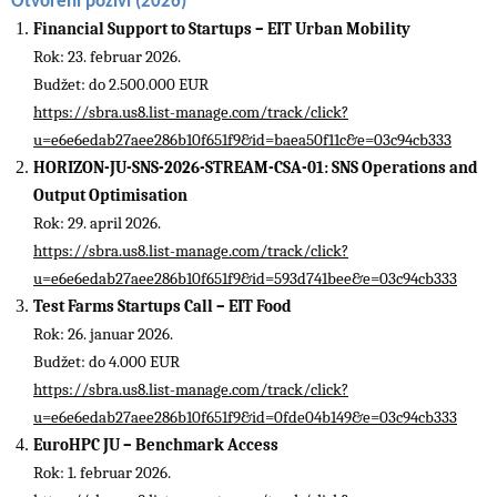
Otvoreni pozivi (2026)
Financial Support to Startups – EIT Urban Mobility
Rok: 23. februar 2026.
Budžet: do 2.500.000 EUR
https://sbra.us8.list-manage.com/track/click?
u=e6e6edab27aee286b10f651f9&id=baea50f11c&e=03c94cb333
HORIZON-JU-SNS-2026-STREAM-CSA-01: SNS Operations and
Output Optimisation
Rok: 29. april 2026.
https://sbra.us8.list-manage.com/track/click?
u=e6e6edab27aee286b10f651f9&id=593d741bee&e=03c94cb333
Test Farms Startups Call – EIT Food
Rok: 26. januar 2026.
Budžet: do 4.000 EUR
https://sbra.us8.list-manage.com/track/click?
u=e6e6edab27aee286b10f651f9&id=0fde04b149&e=03c94cb333
EuroHPC JU – Benchmark Access
Rok: 1. februar 2026.