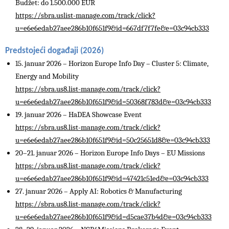
Budžet: do 1.500.000 EUR
https://sbra.uslist-manage.com/track/click?
u=e6e6edab27aee286b10f651f9&id=667df7f7fe&e=03c94cb333
Predstojeći događaji (2026)
15. januar 2026 – Horizon Europe Info Day – Cluster 5: Climate,
Energy and Mobility
https://sbra.us8.list-manage.com/track/click?
u=e6e6edab27aee286b10f651f9&id=50368f783d&e=03c94cb333
19. januar 2026 – HaDEA Showcase Event
https://sbra.us8.list-manage.com/track/click?
u=e6e6edab27aee286b10f651f9&id=50c25651d8&e=03c94cb333
20–21. januar 2026 – Horizon Europe Info Days – EU Missions
https://sbra.us8.list-manage.com/track/click?
u=e6e6edab27aee286b10f651f9&id=47421c51ed&e=03c94cb333
27. januar 2026 – Apply AI: Robotics & Manufacturing
https://sbra.us8.list-manage.com/track/click?
u=e6e6edab27aee286b10f651f9&id=d5cae37b4d&e=03c94cb333