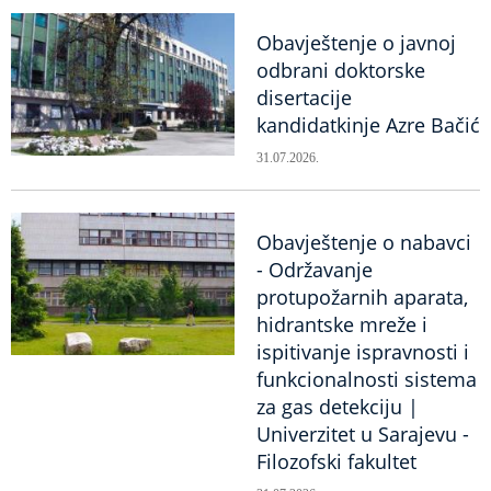
Obavještenje o javnoj
odbrani doktorske
disertacije
kandidatkinje Azre Bačić
31.07.2026.
Obavještenje o nabavci
- Održavanje
protupožarnih aparata,
hidrantske mreže i
ispitivanje ispravnosti i
funkcionalnosti sistema
za gas detekciju |
Univerzitet u Sarajevu -
Filozofski fakultet