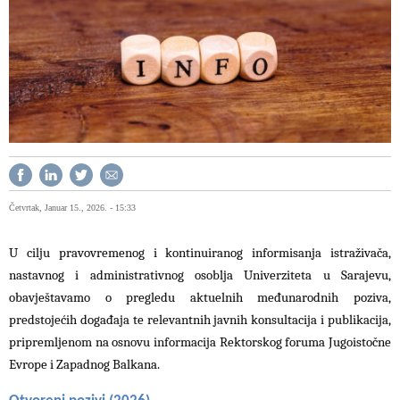
Četvrtak, Januar 15., 2026. - 15:33
U cilju pravovremenog i kontinuiranog informisanja istraživača,
nastavnog i administrativnog osoblja Univerziteta u Sarajevu,
obavještavamo o pregledu aktuelnih međunarodnih poziva,
predstojećih događaja te relevantnih javnih konsultacija i publikacija,
pripremljenom na osnovu informacija Rektorskog foruma Jugoistočne
Evrope i Zapadnog Balkana.