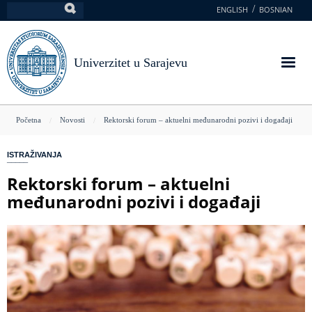
Skoči
ENGLISH
BOSNIAN
Pretraga
na
glavni
sadržaj
Univerzitet u Sarajevu
You
Početna
Novosti
Rektorski forum – aktuelni međunarodni pozivi i događaji
are
ISTRAŽIVANJA
here
Rektorski forum – aktuelni
međunarodni pozivi i događaji