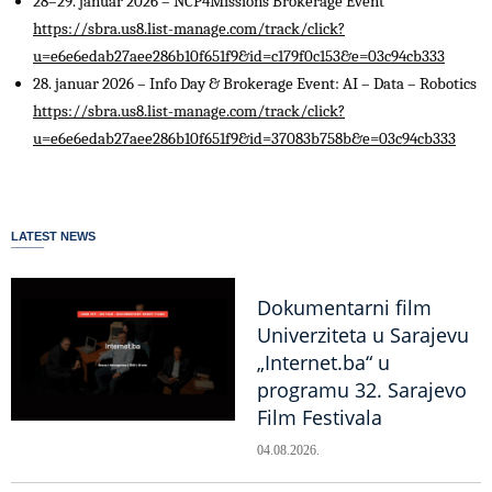
28–29. januar 2026 – NCP4Missions Brokerage Event
https://sbra.us8.list-manage.com/track/click?
u=e6e6edab27aee286b10f651f9&id=c179f0c153&e=03c94cb333
28. januar 2026 – Info Day & Brokerage Event: AI – Data – Robotics
https://sbra.us8.list-manage.com/track/click?
u=e6e6edab27aee286b10f651f9&id=37083b758b&e=03c94cb333
LATEST NEWS
Dokumentarni film
Univerziteta u Sarajevu
„Internet.ba“ u
programu 32. Sarajevo
Film Festivala
04.08.2026.