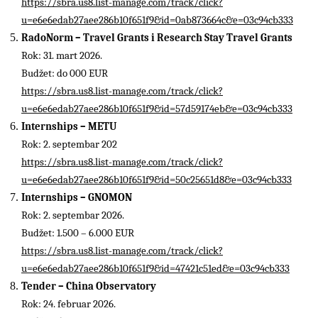
https://sbra.us8.list-manage.com/track/click?
u=e6e6edab27aee286b10f651f9&id=0ab873664c&e=03c94cb333
RadoNorm – Travel Grants i Research Stay Travel Grants
Rok: 31. mart 2026.
Budžet: do 000 EUR
https://sbra.us8.list-manage.com/track/click?
u=e6e6edab27aee286b10f651f9&id=57d59174eb&e=03c94cb333
Internships – METU
Rok: 2. septembar 202
https://sbra.us8.list-manage.com/track/click?
u=e6e6edab27aee286b10f651f9&id=50c25651d8&e=03c94cb333
Internships – GNOMON
Rok: 2. septembar 2026.
Budžet: 1.500 – 6.000 EUR
https://sbra.us8.list-manage.com/track/click?
u=e6e6edab27aee286b10f651f9&id=47421c51ed&e=03c94cb333
Tender – China Observatory
Rok: 24. februar 2026.