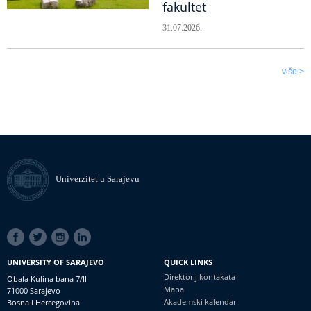
fakultet
31.07.2026.
više >
Univerzitet u Sarajevu
SOCIAL
LINKS
UNIVERSITY OF SARAJEVO
QUICK LINKS
Direktorij kontakata
Obala Kulina bana 7/II
Mapa
71000 Sarajevo
Akademski kalendar
Bosna i Hercegovina