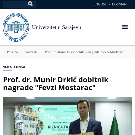
Skoči
ENGLISH
BOSNIAN
Pretraga
na
glavni
sadržaj
Univerzitet u Sarajevu
You
Početna
Novosti
Prof. dr. Munir Drkić dobitnik nagrade "Fevzi Mostarac"
are
VIJESTI UNSA
here
Prof. dr. Munir Drkić dobitnik
nagrade "Fevzi Mostarac"