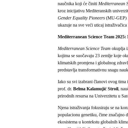
naučnika koji će činiti
Mediterranean 
kroz inicijativu Mediteranskih univerzi
Gender Equality Pioneers
(MU-GEP) ini
ukazuje na sve veći uticaj istraživačica
Mediterranean Science Team 2025: 
Mediterranean Science Team
okuplja i
kojima se suočavaju 23 zemlje koje ok
klimatskih promjena i globalnog zdravlj
predstavlja transformativnu snagu nauk
Iako su svi izabrani članovi ovog tima 
prof. dr.
Belma Kalamujić Stroil
, nau
prirodnih resursa na Univerzitetu u Sara
Njena istraživanja fokusiraju se na kon
populacionu genetiku, čime značajno dop
ekosistema u kontekstu globalnih klim