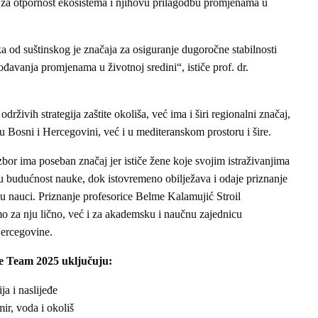
čno za otpornost ekosistema i njihovu prilagodbu promjenama u
a od suštinskog je značaja za osiguranje dugoročne stabilnosti
đavanja promjenama u životnoj sredini“, ističe prof. dr.
rživih strategija zaštite okoliša, već ima i širi regionalni značaj,
 Bosni i Hercegovini, već i u mediteranskom prostoru i šire.
zbor ima poseban značaj jer ističe žene koje svojim istraživanjima
u budućnost nauke, dok istovremeno obilježava i odaje priznanje
nauci. Priznanje profesorice Belme Kalamujić Stroil
mo za nju lično, već i za akademsku i naučnu zajednicu
Hercegovine.
ce Team 2025 uključuju:
ja i naslijeđe
ir, voda i okoliš