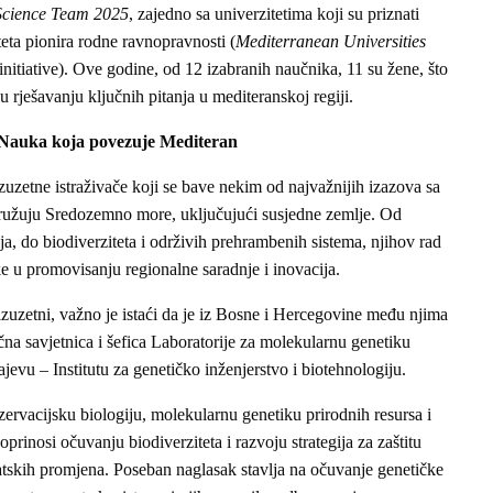
Science Team 2025
, zajedno sa univerzitetima koji su priznati
teta pionira rodne ravnopravnosti (
Mediterranean Universities
tiative). Ove godine, od 12 izabranih naučnika, 11 su žene, što
 u rješavanju ključnih pitanja u mediteranskoj regiji.
Nauka koja povezuje Mediteran
zuzetne istraživače koji se bave nekim od najvažnijih izazova sa
ružuju Sredozemno more, uključujući susjedne zemlje. Od
a, do biodiverziteta i održivih prehrambenih sistema, njihov rad
e u promovisanju regionalne saradnje i inovacija.
izuzetni, važno je istaći da je iz Bosne i Hercegovine među njima
čna savjetnica i šefica Laboratorije za molekularnu genetiku
jevu – Institutu za genetičko inženjerstvo i biotehnologiju.
zervacijsku biologiju, molekularnu genetiku prirodnih resursa i
rinosi očuvanju biodiverziteta i razvoju strategija za zaštitu
atskih promjena. Poseban naglasak stavlja na očuvanje genetičke