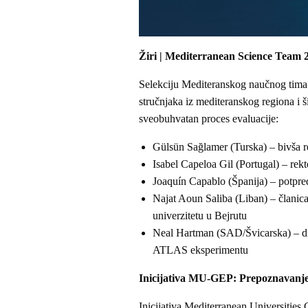
Žiri | Mediterranean Science Team 
Selekciju Mediteranskog naučnog tima s
stručnjaka iz mediteranskog regiona i ši
sveobuhvatan proces evaluacije:
Gülsün Sağlamer (Turska) – bivša re
Isabel Capeloa Gil (Portugal) – rekt
Joaquín Capablo (Španija) – potp
Najat Aoun Saliba (Liban) – članic
univerzitetu u Bejrutu
Neal Hartman (SAD/Švicarska) – di
ATLAS eksperimentu
Inicijativa MU-GEP: Prepoznavanje
Inicijativa Mediterranean Universiti