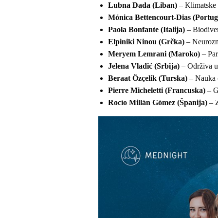
Lubna Dada (Liban)
– Klimatske 
Mónica Bettencourt-Dias (Portug
Paola Bonfante (Italija)
– Biodiver
Elpiniki Ninou (Grčka)
– Neurozna
Meryem Lemrani (Maroko)
– Par
Jelena Vladić (Srbija)
– Održiva u
Beraat Özçelik (Turska)
– Nauka o
Pierre Micheletti (Francuska)
– G
Rocío Millán Gómez (Španija)
– Z