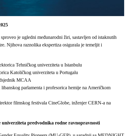
2025
proveo je ugledni međunarodni žiri, sastavljen od istaknutih
re. Njihova raznolika ekspertiza osigurala je temeljit i
ktorica Tehničkog univerziteta u Istanbulu
orica Katoličkog univerziteta u Portugalu
redsjednik MCAA
a libanskog parlamenta i profesorica hemije na Američkom
rektor filmskog festivala CineGlobe, inženjer CERN-a na
 univerziteta predvodnika rodne ravnopravnosti
es Gender Equality Pioneers (MU-GEP), u saradnji sa MEDNIGHT