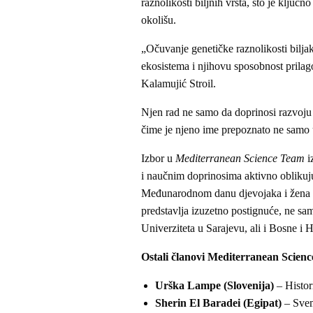
raznolikosti biljnih vrsta, što je klju
okolišu.
„Očuvanje genetičke raznolikosti biljak
ekosistema i njihovu sposobnost prilago
Kalamujić Stroil.
Njen rad ne samo da doprinosi razvoju od
čime je njeno ime prepoznato ne samo u
Izbor u
Mediterranean Science Team
i
i naučnim doprinosima aktivno oblikuj
Međunarodnom danu djevojaka i žena u 
predstavlja izuzetno postignuće, ne sa
Univerziteta u Sarajevu, ali i Bosne i 
Ostali članovi Mediterranean Scien
Urška Lampe (Slovenija)
– Histori
Sherin El Baradei (Egipat)
– Svem