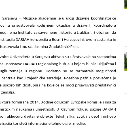
 u Sarajevu – Muzičke akademije je u ulozi državne koordinatorice
vinu prisustvovala godišnjem okupljanju državnih koordinatora
odine na Institutu za savremenu historiju u Ljubljani. S obzirom da
institucija DARIAH konzorcija u Bosni i Hercegovini, ovom sastanku je
isustvovala i mr. sci. Jasmina Gradaščević-Pleh.
nice Univerziteta u Sarajevu aktivno su učestvovale na sastancima
a uspostave DARIAH regionalnog hub-a u kojem bi bila uključena i
ugih zemalja u regionu. Dodatno su se razmatrale mogućnosti
H centrala kao i zajedničke saradnje. Posebna pažnja posvećena je
uskoro biti dostupni i na koje će se moći prijavljivati predstavnici
h zemalja.
ruktura formirana 2014. godine odlukom Evropske komisije i ima za
umanističkim naukama i umjetnosti. U glavnom fokusu pažnje DARIAH
oji uključuju digitalne objekte (tekst, slika, zvuk i video) i njihovo
hivizacija koristeći informacione tehnologije i medije.