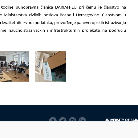
 godine punopravna članica DARIAH-EU pri čemu je članstvo na
 Ministarstva civilnih poslova Bosne i Hercegovine. Članstvom u
 kvalitetnih izvora podataka, provođenje paneveropskih istraživanja
nje naučnoistraživačkih i infrastrukturnih projekata na području
SOCIAL
UNIVERSITY OF SAR
LINKS
Obala Kulina bana 7/
71000 Sarajevo
Bosna i Hercegovina