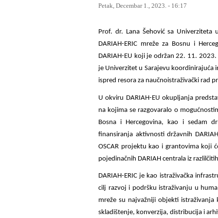
Petak, Decembar 1., 2023. - 16:17
Prof. dr. Lana Šehović sa Univerziteta
DARIAH-ERIC mreže za Bosnu i Hercego
DARIAH-EU koji je održan 22. 11. 2023. g
je Univerzitet u Sarajevu koordinirajuća 
ispred resora za naučnoistraživački rad pr
U okviru DARIAH-EU okupljanja predstav
na kojima se razgovaralo o mogućnostim
Bosna i Hercegovina, kao i sedam dr
finansiranja aktivnosti državnih DARIA
OSCAR projektu kao i grantovima koji će 
pojedinačnih DARIAH centrala iz razlilčiti
DARIAH-ERIC je kao istraživačka infrast
cilj razvoj i podršku istraživanju u h
mreže su najvažniji objekti istraživanja k
skladištenje, konverzija, distribucija i ar