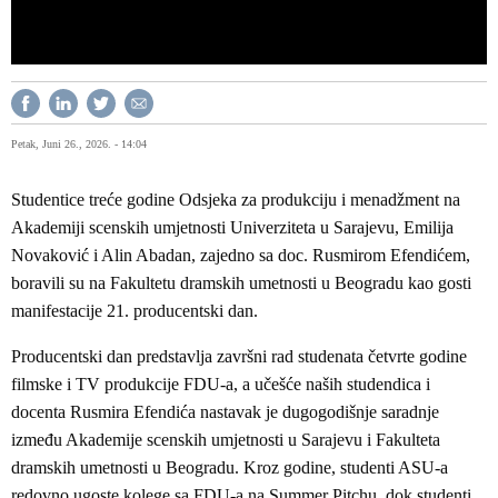
Petak, Juni 26., 2026. - 14:04
Studentice treće godine Odsjeka za produkciju i menadžment na
Akademiji scenskih umjetnosti Univerziteta u Sarajevu, Emilija
Novaković i Alin Abadan, zajedno sa doc. Rusmirom Efendićem,
boravili su na Fakultetu dramskih umetnosti u Beogradu kao gosti
manifestacije 21. producentski dan.
Producentski dan predstavlja završni rad studenata četvrte godine
filmske i TV produkcije FDU-a, a učešće naših studendica i
docenta Rusmira Efendića nastavak je dugogodišnje saradnje
između Akademije scenskih umjetnosti u Sarajevu i Fakulteta
dramskih umetnosti u Beogradu. Kroz godine, studenti ASU-a
redovno ugoste kolege sa FDU-a na Summer Pitchu, dok studenti