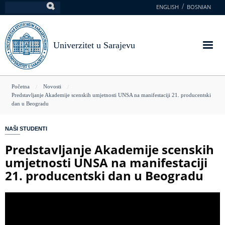
Skoči
ENGLISH
BOSNIAN
Pretraga
na
glavni
sadržaj
Univerzitet u Sarajevu
You
Početna
Novosti
Predstavljanje Akademije scenskih umjetnosti UNSA na manifestaciji 21. producentski
are
dan u Beogradu
here
NAŠI STUDENTI
Predstavljanje Akademije scenskih
umjetnosti UNSA na manifestaciji
21. producentski dan u Beogradu