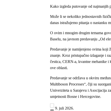
Kako izgleda putovanje od najmanjih po
Može li se nekoliko jednostavnih fizič
danas istražujemo pitanja o nastanku ma
O ovim i mnogim drugim temama govorit 
Baselu, na javnom predavanju „Od ele
Predavanje je namijenjeno svima koji ž
znanje. Kroz pristupačno izlaganje i ra
čestica, CERN-a, kvantne mehanike i ko
ove oblasti.
Predavanje se održava u okviru međ
Multiboson Processes“, čiji su suorgan
Univerziteta u Sarajevu i Asocijacija z
umjetnosti Bosne i Hercegovine.
9. juli 2026.