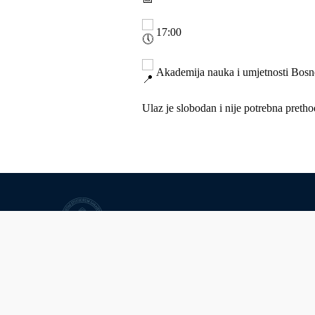
17:00
Akademija nauka i umjetnosti Bosne
Ulaz je slobodan i nije potrebna pretho
Univerzitet u Sarajevu
© Univerzitet u Sarajevu
Kontakt
Uvid javnosti i pristup infor