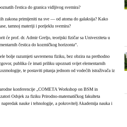
znatih čestica do granica vidljivog svemira?
kih zakona primijeniti na sve — od atoma do galaksija? Kako
se, tamnoj materiji i porijeklu svemira?
će prof. dr. Admir Greljo, teorijski fizičar sa Univerziteta u
mentarnih čestica do kozmičkog horizonta“.
ele bolje razumjeti savremenu fiziku, bez obzira na prethodno
zgovor, publika će imati priliku upoznati svijet elementarnih
zmologije, te postaviti pitanja jednom od vodećih istraživača iz
unarodne konferencije „COMETA Workshop on BSM in
izatori Odsjek za fiziku Prirodno-matematičkog fakulteta
a napredak nauke i tehnologije, a pokrovitelj Akademija nauka i