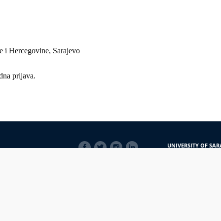
 i Hercegovine, Sarajevo
dna prijava.
SOCIAL
UNIVERSITY OF SAR
LINKS
Obala Kulina bana 7/
71000 Sarajevo
Bosna i Hercegovina
Telefon: +387 33 56 5
E-mail: javnost@uns
macijama
PRIJAVI NEPRAVILNOSTI
RSS
prijavikorupciju@unsa.ba