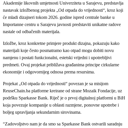
Akademije likovnih umjetnosti Univerziteta u Sarajevu, predstavlja
nastavak izložbenog projekta „Od otpada do vrijednosti“, kroz koji
će mladi dizajneri tokom 2026. godine ispred centrale banke u
Importanne centru u Sarajevu javnosti predstaviti unikatne radove
nastale od odbačenih materijala.
Izložbe, kroz konkretne primjere produkt dizajna, pokazuju kako
materijali koje često posmatramo kao otpad mogu dobiti novu
namjenu i postati funkcionalni, estetski vrijedni i upotrebljivi
predmeti. Ovaj projekat približava građanima principe cirkularne
ekonomije i odgovornijeg odnosa prema resursima.
Projekat „Od otpada do vrijednosti“ povezan je sa misijom
ReuseChain.ba platforme kreirane od strane Mozaik Fondacije, uz
podršku Sparkasse Bank. Riječ je o prvoj digitalnoj platformi u BiH
koja povezuje kompanije u oblasti razmjene, ponovne upotrebe i
boljeg upravljanja sekundarnim sirovinama.
“Zadovoljstvo nam je da smo sa Sparkasse Bank ostvarili saradnju