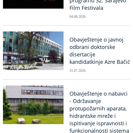
programu 32. Sarajevo
Film Festivala
04.08.2026.
Obavještenje o javnoj
odbrani doktorske
disertacije
kandidatkinje Azre Bačić
31.07.2026.
Obavještenje o nabavci
- Održavanje
protupožarnih aparata,
hidrantske mreže i
ispitivanje ispravnosti i
funkcionalnosti sistema