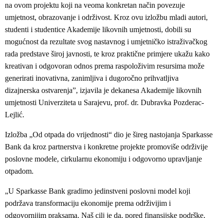
na ovom projektu koji na veoma konkretan način povezuje
umjetnost, obrazovanje i održivost. Kroz ovu izložbu mladi autori,
studenti i studentice Akademije likovnih umjetnosti, dobili su
mogućnost da rezultate svog nastavnog i umjetničko istraživačkog
rada predstave široj javnosti, te kroz praktične primjere ukažu kako
kreativan i odgovoran odnos prema raspoloživim resursima može
generirati inovativna, zanimljiva i dugoročno prihvatljiva
dizajnerska ostvarenja”, izjavila je dekanesa Akademije likovnih
umjetnosti Univerziteta u Sarajevu, prof. dr. Dubravka Pozderac-
Lejlić.
Izložba „Od otpada do vrijednosti“ dio je šireg nastojanja Sparkasse
Bank da kroz partnerstva i konkretne projekte promoviše održivije
poslovne modele, cirkularnu ekonomiju i odgovorno upravljanje
otpadom.
„U Sparkasse Bank gradimo jedinstveni poslovni model koji
podržava transformaciju ekonomije prema održivijim i
odgovornijim praksama. Naš cilj je da, pored finansijske podrške,