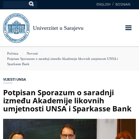
Skoči
ENGLISH
BOSNIAN
Pretraga
na
glavni
sadržaj
Univerzitet u Sarajevu
You
Početna
Novosti
Potpisan Sporazum o saradnji između Akademije likovnih umjetnosti UNSA i
are
Sparkasse Bank
here
VIJESTI UNSA
Potpisan Sporazum o saradnji
između Akademije likovnih
umjetnosti UNSA i Sparkasse Bank