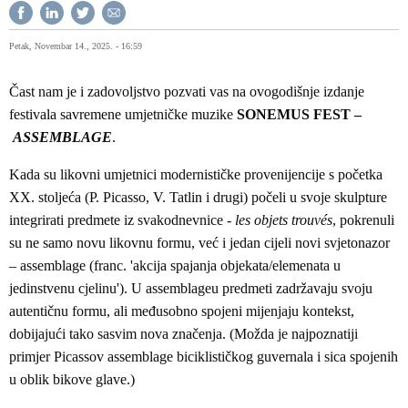
Petak, Novembar 14., 2025. - 16:59
Čast nam je i zadovoljstvo pozvati vas na ovogodišnje izdanje
festivala savremene umjetničke muzike
SONEMUS FEST –
ASSEMBLAGE
.
Kada su likovni umjetnici modernističke provenijencije s početka
XX. stoljeća (P. Picasso, V. Tatlin i drugi) počeli u svoje skulpture
integrirati predmete iz svakodnevnice -
les objets trouvés
, pokrenuli
su ne samo novu likovnu formu, već i jedan cijeli novi svjetonazor
– assemblage (franc. 'akcija spajanja objekata/elemenata u
jedinstvenu cjelinu'). U assemblageu predmeti zadržavaju svoju
autentičnu formu, ali međusobno spojeni mijenjaju kontekst,
dobijajući tako sasvim nova značenja. (Možda je najpoznatiji
primjer Picassov assemblage biciklističkog guvernala i sica spojenih
u oblik bikove glave.)