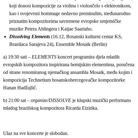
koji donosi kompozicije za violinu i violončelo s elektronikom,
kao i svojevrsni hommage nedavno preminulim, međunarodno
priznatim kompozitorima savremene evropske umjetničke
muzike Petera Ablingera i Kaijae Saariaho.
Dissolving Elements
(16.12, Bosanski kulturni centar KS,
Branilaca Sarajeva 24), Ensemble Mosaik (Berlin)
a) 19:30 sati –
ELEMENTS
koncert programira djela mladih
evropskih kompozitora inspirirana hemijskim elementima, poručena
od strane renomiranog njemačkog ansambla Mosaik, među kojim i
kompozicija Technetium bosanskohercegovačke kompozitorke
Hanan Hadžajlić.
b) 21:00 sat –
organize/DISSOLVE
je klupski muzički performans
mladog brazilskog kompozitora Ricarda Eizirika.
Ulaz na sve koncerte je slobodan.