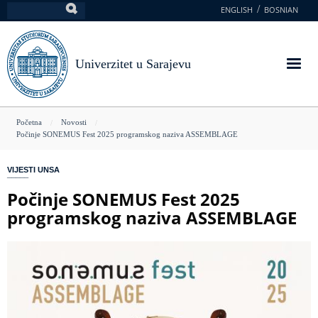
Skoči
ENGLISH
BOSNIAN
Pretraga
na
glavni
sadržaj
Univerzitet u Sarajevu
You
Početna
Novosti
Počinje SONEMUS Fest 2025 programskog naziva ASSEMBLAGE
are
here
VIJESTI UNSA
Počinje SONEMUS Fest 2025
programskog naziva ASSEMBLAGE