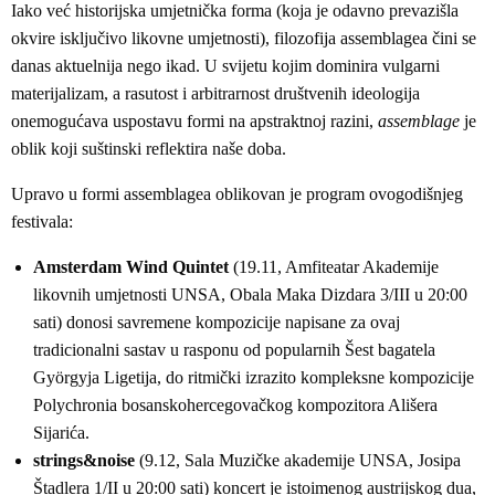
Iako već historijska umjetnička forma (koja je odavno prevazišla
okvire isključivo likovne umjetnosti), filozofija assemblagea čini se
danas aktuelnija nego ikad. U svijetu kojim dominira vulgarni
materijalizam, a rasutost i arbitrarnost društvenih ideologija
onemogućava uspostavu formi na apstraktnoj razini,
assemblage
je
oblik koji suštinski reflektira naše doba.
Upravo u formi assemblagea oblikovan je program ovogodišnjeg
festivala:
Amsterdam Wind Quintet
(19.11, Amfiteatar Akademije
likovnih umjetnosti UNSA, Obala Maka Dizdara 3/III u 20:00
sati) donosi savremene kompozicije napisane za ovaj
tradicionalni sastav u rasponu od popularnih Šest bagatela
Györgyja Ligetija, do ritmički izrazito kompleksne kompozicije
Polychronia bosanskohercegovačkog kompozitora Ališera
Sijarića.
strings&noise
(9.12, Sala Muzičke akademije UNSA, Josipa
Štadlera 1/II u 20:00 sati) koncert je istoimenog austrijskog dua,