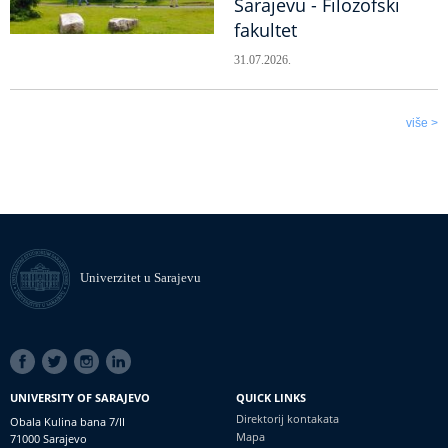
Sarajevu - Filozofski
fakultet
31.07.2026.
više >
Univerzitet u Sarajevu
SOCIAL
LINKS
UNIVERSITY OF SARAJEVO
QUICK LINKS
Direktorij kontakata
Obala Kulina bana 7/II
Mapa
71000 Sarajevo