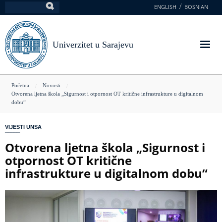
Skoči
ENGLISH
BOSNIAN
Pretraga
na
glavni
sadržaj
Univerzitet u Sarajevu
You
Početna
Novosti
Otvorena ljetna škola „Sigurnost i otpornost OT kritične infrastrukture u digitalnom
are
dobu“
here
VIJESTI UNSA
Otvorena ljetna škola „Sigurnost i
otpornost OT kritične
infrastrukture u digitalnom dobu“