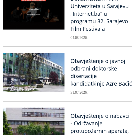
Univerziteta u Sarajevu
„Internet.ba“ u
programu 32. Sarajevo
Film Festivala
04.08.2026.
Obavještenje o javnoj
odbrani doktorske
disertacije
kandidatkinje Azre Bačić
31.07.2026.
Obavještenje o nabavci
- Održavanje
protupožarnih aparata,