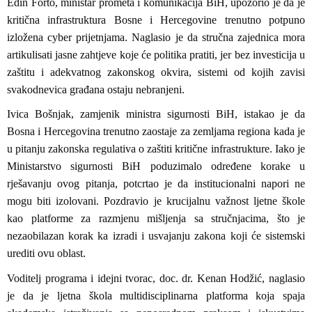
Edin Forto
, ministar prometa i komunikacija BiH, upozorio je da je
kritična infrastruktura Bosne i Hercegovine trenutno potpuno
izložena cyber prijetnjama. Naglasio je da stručna zajednica mora
artikulisati jasne zahtjeve koje će politika pratiti, jer bez investicija u
zaštitu i adekvatnog zakonskog okvira, sistemi od kojih zavisi
svakodnevica građana ostaju nebranjeni.
Ivica Bošnjak
, zamjenik ministra sigurnosti BiH, istakao je da
Bosna i Hercegovina trenutno zaostaje za zemljama regiona kada je
u pitanju zakonska regulativa o zaštiti kritične infrastrukture. Iako je
Ministarstvo sigurnosti BiH poduzimalo određene korake u
rješavanju ovog pitanja, potcrtao je da institucionalni napori ne
mogu biti izolovani. Pozdravio je krucijalnu važnost ljetne škole
kao platforme za razmjenu mišljenja sa stručnjacima, što je
nezaobilazan korak ka izradi i usvajanju zakona koji će sistemski
urediti ovu oblast.
Voditelj programa i idejni tvorac, doc. dr. Kenan Hodžić, naglasio
je da je ljetna škola multidisciplinarna platforma koja spaja