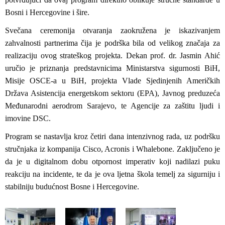
Bosni i Hercegovine i šire.
Svečana ceremonija otvaranja zaokružena je iskazivanjem
zahvalnosti partnerima čija je podrška bila od velikog značaja za
realizaciju ovog strateškog projekta. Dekan prof. dr. Jasmin Ahić
uručio je priznanja predstavnicima Ministarstva sigurnosti BiH,
Misije OSCE-a u BiH, projekta Vlade Sjedinjenih Američkih
Država Asistencija energetskom sektoru (EPA), Javnog preduzeća
Međunarodni aerodrom Sarajevo, te Agencije za zaštitu ljudi i
imovine DSC.
Program se nastavlja kroz četiri dana intenzivnog rada, uz podršku
stručnjaka iz kompanija Cisco, Acronis i Whalebone. Zaključeno je
da je u digitalnom dobu otpornost imperativ koji nadilazi puku
reakciju na incidente, te da je ova ljetna škola temelj za sigurniju i
stabilniju budućnost Bosne i Hercegovine.