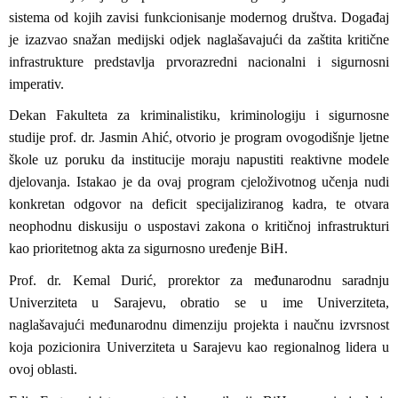
sistema od kojih zavisi funkcionisanje modernog društva. Događaj
je izazvao snažan medijski odjek naglašavajući da zaštita kritične
infrastrukture predstavlja prvorazredni nacionalni i sigurnosni
imperativ.
Dekan Fakulteta za kriminalistiku, kriminologiju i sigurnosne
studije prof. dr. Jasmin Ahić, otvorio je program ovogodišnje ljetne
škole uz poruku da institucije moraju napustiti reaktivne modele
djelovanja. Istakao je da ovaj program cjeloživotnog učenja nudi
konkretan odgovor na deficit specijaliziranog kadra, te otvara
neophodnu diskusiju o uspostavi zakona o kritičnoj infrastrukturi
kao prioritetnog akta za sigurnosno uređenje BiH.
Prof. dr. Kemal Durić
, prorektor za međunarodnu saradnju
Univerziteta u Sarajevu, obratio se u ime Univerziteta,
naglašavajući međunarodnu dimenziju projekta i naučnu izvrsnost
koja pozicionira Univerziteta u Sarajevu kao regionalnog lidera u
ovoj oblasti.