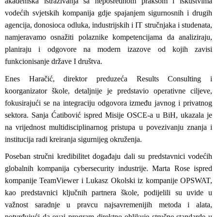
akademska istraživanja sa neposrednom praksom i iskustvima
vodećih svjetskih kompanija gdje spajanjem sigurnosnih i drugih
agencija, donosioca odluka, industrijskih i IT stručnjaka i studenata,
namjeravamo osnažiti polaznike kompetencijama da analiziraju,
planiraju i odgovore na modern izazove od kojih zavisi
funkcionisanje države I društva.
Enes Haračić
, direktor preduzeća Results Consulting i
koorganizator škole, detaljnije je predstavio operativne ciljeve,
fokusirajući se na integraciju odgovora između javnog i privatnog
sektora. Sanja Ćatibović ispred Misije OSCE-a u BiH, ukazala je
na vrijednost multidisciplinarnog pristupa u povezivanju znanja i
institucija radi kreiranja sigurnijeg okruženja.
Poseban stručni kredibilitet događaju dali su predstavnici vodećih
globalnih kompanija cybersecurity industrije. Marta Rose ispred
kompanije TeamViewer i Lukasz Okolski iz kompanije OPSWAT,
kao predstavnici ključnih partnera škole, podijelili su uvide u
važnost saradnje u pravcu najsavremenijih metoda i alata,
potvrđujući da ovaj program direktno oblikuje stručne standarde u