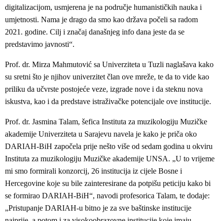
digitalizacijom, usmjerena je na područje humanističkih nauka i
umjetnosti. Nama je drago da smo kao država počeli sa radom
2021. godine. Cilj i značaj današnjeg info dana jeste da se
predstavimo javnosti“.
Prof. dr. Mirza Mahmutović sa Univerziteta u Tuzli naglašava kako
su sretni što je njihov univerzitet član ove mreže, te da to vide kao
priliku da učvrste postojeće veze, izgrade nove i da steknu nova
iskustva, kao i da predstave istraživačke potencijale ove institucije.
Prof. dr. Jasmina Talam, šefica Instituta za muzikologiju Muzičke
akademije Univerziteta u Sarajevu navela je kako je priča oko
DARIAH-BiH započela prije nešto više od sedam godina u okviru
Instituta za muzikologiju Muzičke akademije UNSA. „U to vrijeme
mi smo formirali konzorcij, 26 institucija iz cijele Bosne i
Hercegovine koje su bile zainteresirane da potpišu peticiju kako bi
se formirao DARIAH-BiH“, navodi profesorica Talam, te dodaje:
„Pristupanje DARIAH-u bitno je za sve baštinske institucije
najprije, a potom i za visokoobrazovne institucije koje imaju