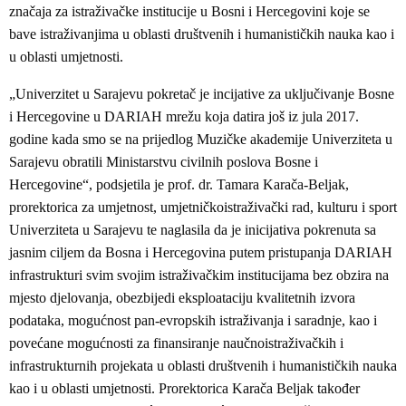
značaja za istraživačke institucije u Bosni i Hercegovini koje se
bave istraživanjima u oblasti društvenih i humanističkih nauka kao i
u oblasti umjetnosti.
„Univerzitet u Sarajevu pokretač je incijative za uključivanje Bosne
i Hercegovine u DARIAH mrežu koja datira još iz jula 2017.
godine kada smo se na prijedlog Muzičke akademije Univerziteta u
Sarajevu obratili Ministarstvu civilnih poslova Bosne i
Hercegovine“, podsjetila je prof. dr. Tamara Karača-Beljak,
prorektorica za umjetnost, umjetničkoistraživački rad, kulturu i sport
Univerziteta u Sarajevu te naglasila da je inicijativa pokrenuta sa
jasnim ciljem da Bosna i Hercegovina putem pristupanja DARIAH
infrastrukturi svim svojim istraživačkim institucijama bez obzira na
mjesto djelovanja, obezbijedi eksploataciju kvalitetnih izvora
podataka, mogućnost pan-evropskih istraživanja i saradnje, kao i
povećane mogućnosti za finansiranje naučnoistraživačkih i
infrastrukturnih projekata u oblasti društvenih i humanističkih nauka
kao i u oblasti umjetnosti. Prorektorica Karača Beljak također