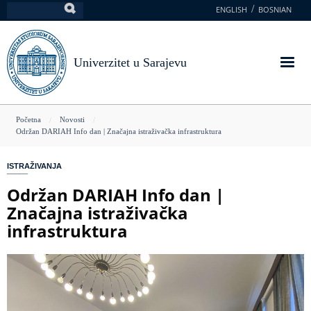
Skoči
ENGLISH
BOSNIAN
Pretraga
na
glavni
sadržaj
Univerzitet u Sarajevu
You
Početna
Novosti
Održan DARIAH Info dan | Značajna istraživačka infrastruktura
are
here
ISTRAŽIVANJA
Održan DARIAH Info dan |
Značajna istraživačka
infrastruktura