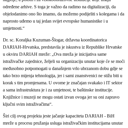
određene arhive. S toga je važno da radimo na digitalizaciji, da
objelodanimo ono što imamo, da možemo podijeliti s kolegama i da
naprosto uđemo u taj jedan svijet evropske humanistike i u
umjetnosti.“
Dr. sc. Koraljka Kuzuman-Šlogar, državna koordinatorica
DARIAH-Hrvatska, predstavila je iskustva iz Republike Hrvatske
u okviru DARIAH mreže: „Ova mreža je inicijativa same
istraživačke zajednice, željeli su organizaciju unutar koje će se moći
međusobno potpomogati u današnjem vrlo ubrzanom dobu gdje se
tako brzo mijenja tehnologija, jer i sami znanstvenici ne stižu biti u
korak s tim promjenama. U ovome je značajan svakako i IT sektor
a sama infrastruktura je i za umjetnost, te baštinske institucije.
Knjižnice i muzeji ne mogu ostati izvan ovoga jer su oni zapravo
ključni svim istraživačima“.
Širi cilj ovog projekta jeste jačanje kapaciteta DARIAH - BiH
mreže u procesu pružanja usluga istraživačkim institucijama unutar