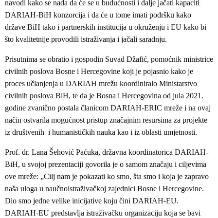
navodi kako se nada da će se u budućnosti i dalje jačati kapaciti
DARIAH-BiH konzorcija i da će u tome imati podršku kako
države BiH tako i partnerskih institucija u okruženju i EU kako bi
što kvalitetnije provodili istraživanja i jačali saradnju.
Prisutnima se obratio i gospodin Suvad Džafić, pomoćnik ministrice
civilnih poslova Bosne i Hercegovine koji je pojasnio kako je
proces učlanjenja u DARIAH mrežu koordiniralo Ministarstvo
civilnih poslova BiH, te da je Bosna i Hercegovina od jula 2021.
godine zvanično postala članicom DARIAH-ERIC mreže i na ovaj
način ostvarila mogućnost pristup značajnim resursima za projekte
iz društvenih i humanističkih nauka kao i iz oblasti umjetnosti.
Prof. dr. Lana Šehović Paćuka, državna koordinatorica DARIAH-
BiH, u svojoj prezentaciji govorila je o samom značaju i ciljevima
ove mreže: „Cilj nam je pokazati ko smo, šta smo i koja je zapravo
naša uloga u naučnoistraživačkoj zajednici Bosne i Hercegovine.
Dio smo jedne velike inicijative koju čini DARIAH-EU.
DARIAH-EU predstavlja istraživačku organizaciju koja se bavi