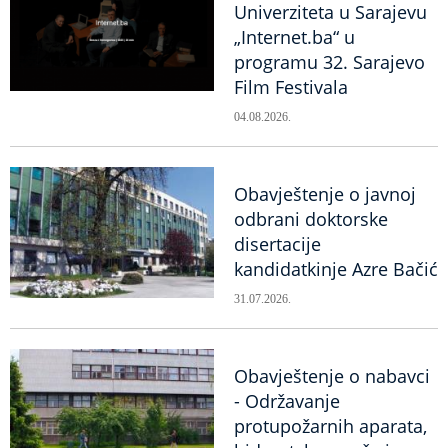
Univerziteta u Sarajevu
„Internet.ba“ u
programu 32. Sarajevo
Film Festivala
04.08.2026.
Obavještenje o javnoj
odbrani doktorske
disertacije
kandidatkinje Azre Bačić
31.07.2026.
Obavještenje o nabavci
- Održavanje
protupožarnih aparata,