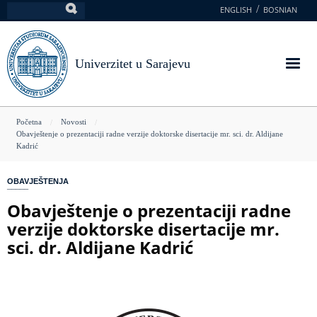
Skoči
ENGLISH
BOSNIAN
Pretraga
na
glavni
sadržaj
Univerzitet u Sarajevu
You
Početna
Novosti
Obavještenje o prezentaciji radne verzije doktorske disertacije mr. sci. dr. Aldijane
are
Kadrić
here
OBAVJEŠTENJA
Obavještenje o prezentaciji radne
verzije doktorske disertacije mr.
sci. dr. Aldijane Kadrić