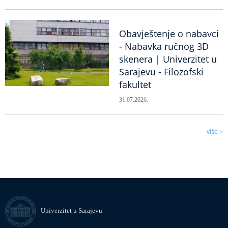
Obavještenje o nabavci
- Nabavka ručnog 3D
skenera | Univerzitet u
Sarajevu - Filozofski
fakultet
31.07.2026.
više >
Univerzitet u Sarajevu