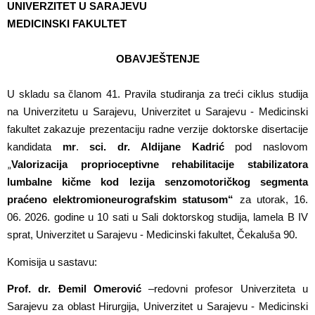
UNIVERZITET U SARAJEVU
MEDICINSKI FAKULTET
OBAVJEŠTENJE
U skladu sa članom 41. Pravila studiranja za treći ciklus studija
na Univerzitetu u Sarajevu, Univerzitet u Sarajevu - Medicinski
fakultet zakazuje prezentaciju radne verzije doktorske disertacije
kandidata
mr
.
sci. dr. Aldijane Kadrić
pod naslovom
Valorizacija proprioceptivne rehabilitacije stabilizatora
„
lumbalne kičme kod lezija senzomotoričkog segmenta
praćeno elektromioneurografskim statusom“
za
utorak, 16.
06. 2026. godine u 10 sati u Sali doktorskog studija, lamela B IV
sprat, Univerzitet u Sarajevu - Medicinski fakultet, Čekaluša 90.
Komisija u sastavu:
Prof. dr. Đemil Omerović
–
redovni profesor Univerziteta u
Sarajevu za oblast Hirurgija, Univerzitet u Sarajevu - Medicinski