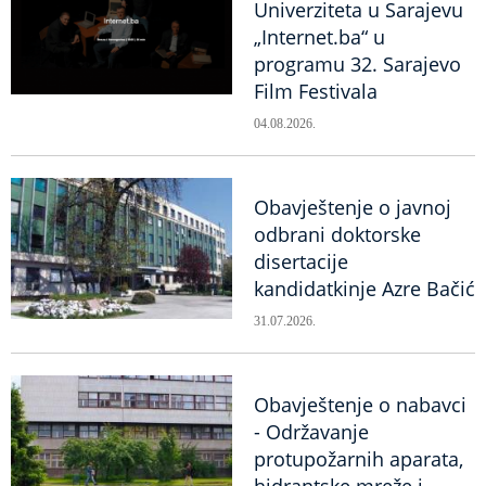
Univerziteta u Sarajevu
„Internet.ba“ u
programu 32. Sarajevo
Film Festivala
04.08.2026.
Obavještenje o javnoj
odbrani doktorske
disertacije
kandidatkinje Azre Bačić
31.07.2026.
Obavještenje o nabavci
- Održavanje
protupožarnih aparata,
hidrantske mreže i